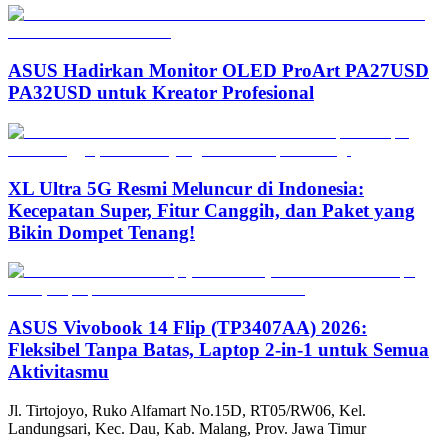
ASUS Hadirkan Monitor OLED ProArt PA27USD
PA32USD untuk Kreator Profesional
XL Ultra 5G Resmi Meluncur di Indonesia:
Kecepatan Super, Fitur Canggih, dan Paket yang
Bikin Dompet Tenang!
ASUS Vivobook 14 Flip (TP3407AA) 2026:
Fleksibel Tanpa Batas, Laptop 2-in-1 untuk Semua
Aktivitasmu
Jl. Tirtojoyo, Ruko Alfamart No.15D, RT05/RW06, Kel.
Landungsari, Kec. Dau, Kab. Malang, Prov. Jawa Timur