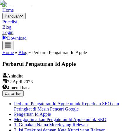
Home
Panduan
Pricelist
Blog
Login
Download
Home
»
Blog
»
Perbarui Pengaturan Id Apple
Perbarui Pengaturan Id Apple
Anindira
22 April 2023
4
menit baca
Daftar Isi
-
Perbarui Pengaturan Id Apple untuk Keperluan SEO dan
Peringkat di Mesin Pencari Google
Pengertian Id Apple
Mengoptimalkan Pengaturan Id Apple untuk SEO
1. Gunakan Nama Merek yang Relevan
2. Isi Deskripsi dengan Kata Kunci yang Relevan