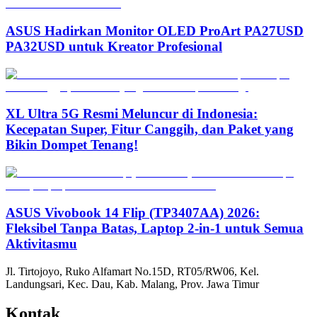
ASUS Hadirkan Monitor OLED ProArt PA27USD
PA32USD untuk Kreator Profesional
XL Ultra 5G Resmi Meluncur di Indonesia:
Kecepatan Super, Fitur Canggih, dan Paket yang
Bikin Dompet Tenang!
ASUS Vivobook 14 Flip (TP3407AA) 2026:
Fleksibel Tanpa Batas, Laptop 2-in-1 untuk Semua
Aktivitasmu
Jl. Tirtojoyo, Ruko Alfamart No.15D, RT05/RW06, Kel.
Landungsari, Kec. Dau, Kab. Malang, Prov. Jawa Timur
Kontak