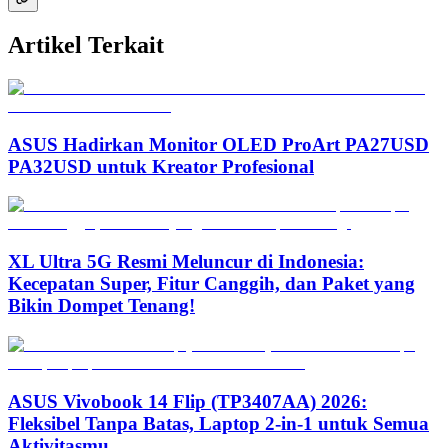
Artikel Terkait
ASUS Hadirkan Monitor OLED ProArt PA27USD
PA32USD untuk Kreator Profesional
XL Ultra 5G Resmi Meluncur di Indonesia:
Kecepatan Super, Fitur Canggih, dan Paket yang
Bikin Dompet Tenang!
ASUS Vivobook 14 Flip (TP3407AA) 2026:
Fleksibel Tanpa Batas, Laptop 2-in-1 untuk Semua
Aktivitasmu