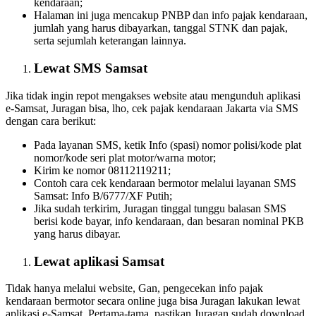
kendaraan;
Halaman ini juga mencakup PNBP dan info pajak kendaraan,
jumlah yang harus dibayarkan, tanggal STNK dan pajak,
serta sejumlah keterangan lainnya.
Lewat SMS Samsat
Jika tidak ingin repot mengakses website atau mengunduh aplikasi
e-Samsat, Juragan bisa, lho, cek pajak kendaraan Jakarta via SMS
dengan cara berikut:
Pada layanan SMS, ketik Info (spasi) nomor polisi/kode plat
nomor/kode seri plat motor/warna motor;
Kirim ke nomor 08112119211;
Contoh cara cek kendaraan bermotor melalui layanan SMS
Samsat: Info B/6777/XF Putih;
Jika sudah terkirim, Juragan tinggal tunggu balasan SMS
berisi kode bayar, info kendaraan, dan besaran nominal PKB
yang harus dibayar.
Lewat aplikasi Samsat
Tidak hanya melalui website, Gan, pengecekan info pajak
kendaraan bermotor secara online juga bisa Juragan lakukan lewat
aplikasi e-Samsat. Pertama-tama, pastikan Juragan sudah download