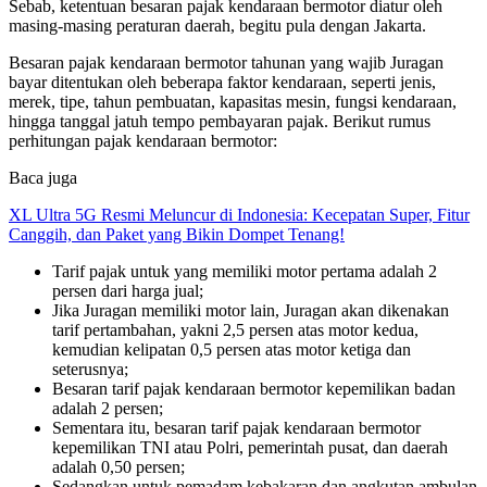
Sebab, ketentuan besaran pajak kendaraan bermotor diatur oleh
masing-masing peraturan daerah, begitu pula dengan Jakarta.
Besaran pajak kendaraan bermotor tahunan yang wajib Juragan
bayar ditentukan oleh beberapa faktor kendaraan, seperti jenis,
merek, tipe, tahun pembuatan, kapasitas mesin, fungsi kendaraan,
hingga tanggal jatuh tempo pembayaran pajak. Berikut rumus
perhitungan pajak kendaraan bermotor:
Baca juga
XL Ultra 5G Resmi Meluncur di Indonesia: Kecepatan Super, Fitur
Canggih, dan Paket yang Bikin Dompet Tenang!
Tarif pajak untuk yang memiliki motor pertama adalah 2
persen dari harga jual;
Jika Juragan memiliki motor lain, Juragan akan dikenakan
tarif pertambahan, yakni 2,5 persen atas motor kedua,
kemudian kelipatan 0,5 persen atas motor ketiga dan
seterusnya;
Besaran tarif pajak kendaraan bermotor kepemilikan badan
adalah 2 persen;
Sementara itu, besaran tarif pajak kendaraan bermotor
kepemilikan TNI atau Polri, pemerintah pusat, dan daerah
adalah 0,50 persen;
Sedangkan untuk pemadam kebakaran dan angkutan ambulan