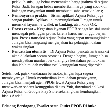
pelaku bisnis juga bebas menentukan harga jualnya di Arjuna
Pulsa. Jadi, Juragan bebas memberikan harga yang cocok di
kalangan masyarakat untuk membuat usaha semakin laris;
Pembayaran praktis –
Sistem aplikasi Arjuna Pulsa juga
sangat praktis. Aplikasi ini memungkinkan Juragan untuk
memakai layanan e-wallet, m-banking, atau kode QR;
Proses cepat
–
Kegesitan layanan PPOB sangat krusial untuk
mencegah pelanggan protes karena harus menunggu berjam-
jam. Proses transaksi Arjuna Pulsa yang cepat memungkinkan
Juragan bisa langsung mengerjakan trx pelanggan dalam
waktu singkat.
Pencatatan otomatis –
Di Arjuna Pulsa, pencatatan transaksi
akan dilakukan secara otomatis. Dengan begitu, Juragan bisa
mendapatkan manfaat berkurangnya kesalahan pembukuan
dan lebih mudah melihat total keunggulan yang diperoleh.
Setelah cek pajak kendaraan bermotor, jangan lupa segera
membayarnya. Untuk memberikan kemudahan pembayaran,
Juragan bisa menjadi agen PPOB lewat Arjuna Pulsa yang
menawarkan sederet keunggulan di atas. Yuk, download aplikasi
Arjuna Pulsa di Google Play Store sekarang dan kembangkan
bisnis Anda!
Peluang Berdagang Ewallet serta Outlet PPOB Di buka