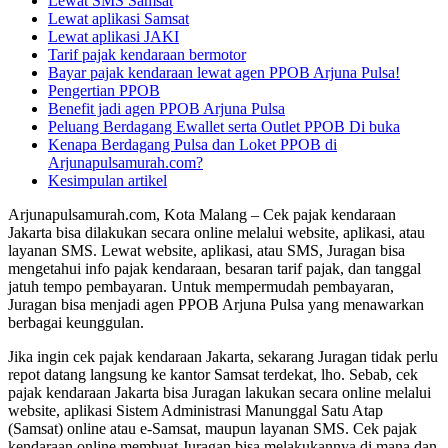
Lewat SMS Samsat
Lewat aplikasi Samsat
Lewat aplikasi JAKI
Tarif pajak kendaraan bermotor
Bayar pajak kendaraan lewat agen PPOB Arjuna Pulsa!
Pengertian PPOB
Benefit jadi agen PPOB Arjuna Pulsa
Peluang Berdagang Ewallet serta Outlet PPOB Di buka
Kenapa Berdagang Pulsa dan Loket PPOB di
Arjunapulsamurah.com?
Kesimpulan artikel
Arjunapulsamurah.com, Kota Malang – Cek pajak kendaraan
Jakarta bisa dilakukan secara online melalui website, aplikasi, atau
layanan SMS. Lewat website, aplikasi, atau SMS, Juragan bisa
mengetahui info pajak kendaraan, besaran tarif pajak, dan tanggal
jatuh tempo pembayaran. Untuk mempermudah pembayaran,
Juragan bisa menjadi agen PPOB Arjuna Pulsa yang menawarkan
berbagai keunggulan.
Jika ingin cek pajak kendaraan Jakarta, sekarang Juragan tidak perlu
repot datang langsung ke kantor Samsat terdekat, lho. Sebab, cek
pajak kendaraan Jakarta bisa Juragan lakukan secara online melalui
website, aplikasi Sistem Administrasi Manunggal Satu Atap
(Samsat) online atau e-Samsat, maupun layanan SMS. Cek pajak
kendaraan online membuat Juragan bisa melakukannya di mana dan