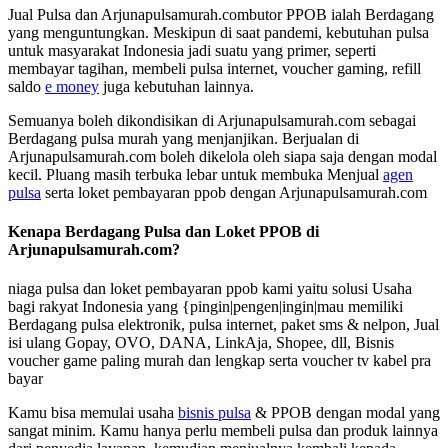
Jual Pulsa dan Arjunapulsamurah.combutor PPOB ialah Berdagang
yang menguntungkan. Meskipun di saat pandemi, kebutuhan pulsa
untuk masyarakat Indonesia jadi suatu yang primer, seperti
membayar tagihan, membeli pulsa internet, voucher gaming, refill
saldo
e money
juga kebutuhan lainnya.
Semuanya boleh dikondisikan di Arjunapulsamurah.com sebagai
Berdagang pulsa murah yang menjanjikan. Berjualan di
Arjunapulsamurah.com boleh dikelola oleh siapa saja dengan modal
kecil. Pluang masih terbuka lebar untuk membuka Menjual
agen
pulsa
serta loket pembayaran ppob dengan Arjunapulsamurah.com
Kenapa Berdagang Pulsa dan Loket PPOB di
Arjunapulsamurah.com?
niaga pulsa dan loket pembayaran ppob kami yaitu solusi Usaha
bagi rakyat Indonesia yang {pingin|pengen|ingin|mau memiliki
Berdagang pulsa elektronik, pulsa internet, paket sms & nelpon, Jual
isi ulang Gopay, OVO, DANA, LinkAja, Shopee, dll, Bisnis
voucher game paling murah dan lengkap serta voucher tv kabel pra
bayar
Kamu bisa memulai usaha
bisnis pulsa
& PPOB dengan modal yang
sangat minim. Kamu hanya perlu membeli pulsa dan produk lainnya