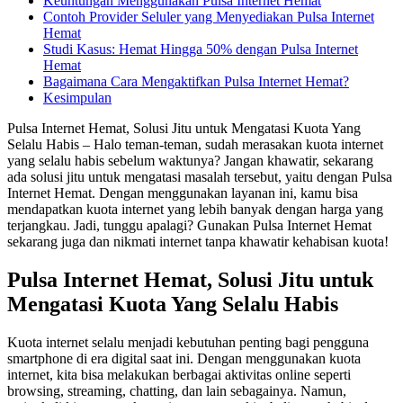
Keuntungan Menggunakan Pulsa Internet Hemat
Contoh Provider Seluler yang Menyediakan Pulsa Internet
Hemat
Studi Kasus: Hemat Hingga 50% dengan Pulsa Internet
Hemat
Bagaimana Cara Mengaktifkan Pulsa Internet Hemat?
Kesimpulan
Pulsa Internet Hemat, Solusi Jitu untuk Mengatasi Kuota Yang
Selalu Habis – Halo teman-teman, sudah merasakan kuota internet
yang selalu habis sebelum waktunya? Jangan khawatir, sekarang
ada solusi jitu untuk mengatasi masalah tersebut, yaitu dengan Pulsa
Internet Hemat. Dengan menggunakan layanan ini, kamu bisa
mendapatkan kuota internet yang lebih banyak dengan harga yang
terjangkau. Jadi, tunggu apalagi? Gunakan Pulsa Internet Hemat
sekarang juga dan nikmati internet tanpa khawatir kehabisan kuota!
Pulsa Internet Hemat, Solusi Jitu untuk
Mengatasi Kuota Yang Selalu Habis
Kuota internet selalu menjadi kebutuhan penting bagi pengguna
smartphone di era digital saat ini. Dengan menggunakan kuota
internet, kita bisa melakukan berbagai aktivitas online seperti
browsing, streaming, chatting, dan lain sebagainya. Namun,