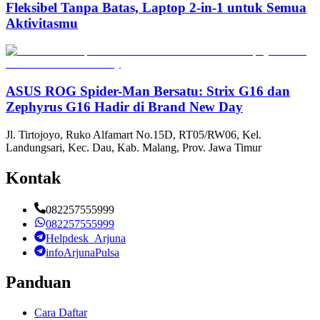
Fleksibel Tanpa Batas, Laptop 2-in-1 untuk Semua
Aktivitasmu
ASUS ROG Spider-Man Bersatu: Strix G16 dan
Zephyrus G16 Hadir di Brand New Day
Jl. Tirtojoyo, Ruko Alfamart No.15D, RT05/RW06, Kel.
Landungsari, Kec. Dau, Kab. Malang, Prov. Jawa Timur
Kontak
082257555999
082257555999
Helpdesk_Arjuna
infoArjunaPulsa
Panduan
Cara Daftar