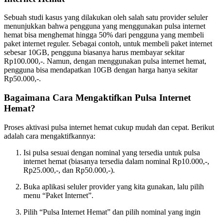
Sebuah studi kasus yang dilakukan oleh salah satu provider seluler
menunjukkan bahwa pengguna yang menggunakan pulsa internet
hemat bisa menghemat hingga 50% dari pengguna yang membeli
paket internet reguler. Sebagai contoh, untuk membeli paket internet
sebesar 10GB, pengguna biasanya harus membayar sekitar
Rp100.000,-. Namun, dengan menggunakan pulsa internet hemat,
pengguna bisa mendapatkan 10GB dengan harga hanya sekitar
Rp50.000,-.
Bagaimana Cara Mengaktifkan Pulsa Internet
Hemat?
Proses aktivasi pulsa internet hemat cukup mudah dan cepat. Berikut
adalah cara mengaktifkannya:
Isi pulsa sesuai dengan nominal yang tersedia untuk pulsa
internet hemat (biasanya tersedia dalam nominal Rp10.000,-,
Rp25.000,-, dan Rp50.000,-).
Buka aplikasi seluler provider yang kita gunakan, lalu pilih
menu “Paket Internet”.
Pilih “Pulsa Internet Hemat” dan pilih nominal yang ingin