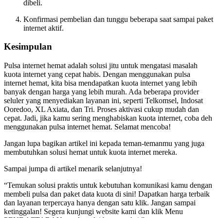
dibeli.
Konfirmasi pembelian dan tunggu beberapa saat sampai paket
internet aktif.
Kesimpulan
Pulsa internet hemat adalah solusi jitu untuk mengatasi masalah
kuota internet yang cepat habis. Dengan menggunakan pulsa
internet hemat, kita bisa mendapatkan kuota internet yang lebih
banyak dengan harga yang lebih murah. Ada beberapa provider
seluler yang menyediakan layanan ini, seperti Telkomsel, Indosat
Ooredoo, XL Axiata, dan Tri. Proses aktivasi cukup mudah dan
cepat. Jadi, jika kamu sering menghabiskan kuota internet, coba deh
menggunakan pulsa internet hemat. Selamat mencoba!
Jangan lupa bagikan artikel ini kepada teman-temanmu yang juga
membutuhkan solusi hemat untuk kuota internet mereka.
Sampai jumpa di artikel menarik selanjutnya!
“Temukan solusi praktis untuk kebutuhan komunikasi kamu dengan
membeli pulsa dan paket data kuota di sini! Dapatkan harga terbaik
dan layanan terpercaya hanya dengan satu klik. Jangan sampai
ketinggalan! Segera kunjungi website kami dan klik Menu