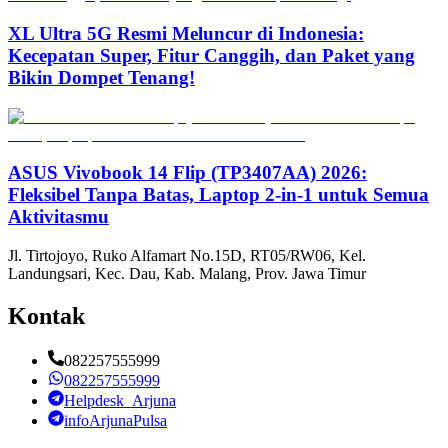
XL Ultra 5G Resmi Meluncur di Indonesia:
Kecepatan Super, Fitur Canggih, dan Paket yang
Bikin Dompet Tenang!
ASUS Vivobook 14 Flip (TP3407AA) 2026:
Fleksibel Tanpa Batas, Laptop 2-in-1 untuk Semua
Aktivitasmu
Jl. Tirtojoyo, Ruko Alfamart No.15D, RT05/RW06, Kel.
Landungsari, Kec. Dau, Kab. Malang, Prov. Jawa Timur
Kontak
082257555999
082257555999
Helpdesk_Arjuna
infoArjunaPulsa