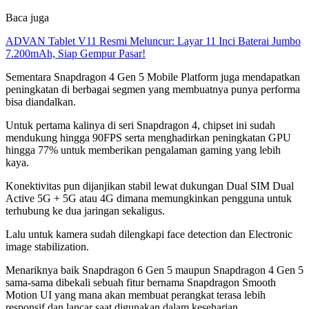
Baca juga
ADVAN Tablet V11 Resmi Meluncur: Layar 11 Inci Baterai Jumbo
7.200mAh, Siap Gempur Pasar!
Sementara Snapdragon 4 Gen 5 Mobile Platform juga mendapatkan
peningkatan di berbagai segmen yang membuatnya punya performa
bisa diandalkan.
Untuk pertama kalinya di seri Snapdragon 4, chipset ini sudah
mendukung hingga 90FPS serta menghadirkan peningkatan GPU
hingga 77% untuk memberikan pengalaman gaming yang lebih
kaya.
Konektivitas pun dijanjikan stabil lewat dukungan Dual SIM Dual
Active 5G + 5G atau 4G dimana memungkinkan pengguna untuk
terhubung ke dua jaringan sekaligus.
Lalu untuk kamera sudah dilengkapi face detection dan Electronic
image stabilization.
Menariknya baik Snapdragon 6 Gen 5 maupun Snapdragon 4 Gen 5
sama-sama dibekali sebuah fitur bernama Snapdragon Smooth
Motion UI yang mana akan membuat perangkat terasa lebih
responsif dan lancar saat digunakan dalam keseharian.