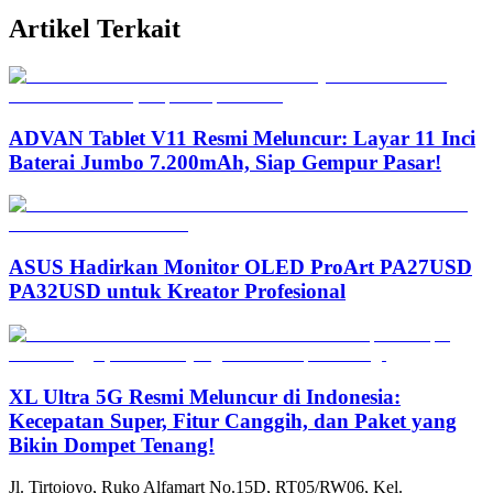
Artikel Terkait
ADVAN Tablet V11 Resmi Meluncur: Layar 11 Inci
Baterai Jumbo 7.200mAh, Siap Gempur Pasar!
ASUS Hadirkan Monitor OLED ProArt PA27USD
PA32USD untuk Kreator Profesional
XL Ultra 5G Resmi Meluncur di Indonesia:
Kecepatan Super, Fitur Canggih, dan Paket yang
Bikin Dompet Tenang!
Jl. Tirtojoyo, Ruko Alfamart No.15D, RT05/RW06, Kel.