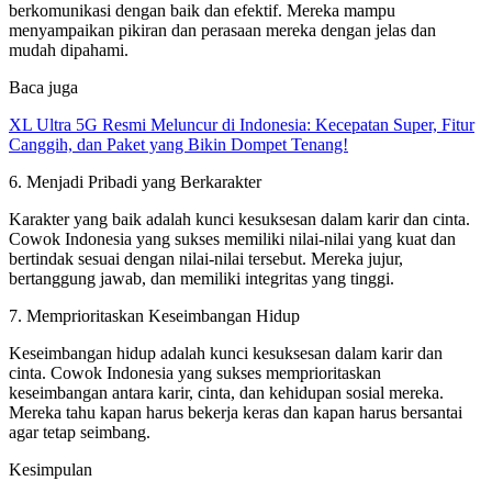
berkomunikasi dengan baik dan efektif. Mereka mampu
menyampaikan pikiran dan perasaan mereka dengan jelas dan
mudah dipahami.
Baca juga
XL Ultra 5G Resmi Meluncur di Indonesia: Kecepatan Super, Fitur
Canggih, dan Paket yang Bikin Dompet Tenang!
6. Menjadi Pribadi yang Berkarakter
Karakter yang baik adalah kunci kesuksesan dalam karir dan cinta.
Cowok Indonesia yang sukses memiliki nilai-nilai yang kuat dan
bertindak sesuai dengan nilai-nilai tersebut. Mereka jujur,
bertanggung jawab, dan memiliki integritas yang tinggi.
7. Memprioritaskan Keseimbangan Hidup
Keseimbangan hidup adalah kunci kesuksesan dalam karir dan
cinta. Cowok Indonesia yang sukses memprioritaskan
keseimbangan antara karir, cinta, dan kehidupan sosial mereka.
Mereka tahu kapan harus bekerja keras dan kapan harus bersantai
agar tetap seimbang.
Kesimpulan