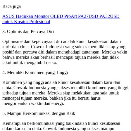
Baca juga
ASUS Hadirkan Monitor OLED ProArt PA27USD PA32USD
untuk Kreator Profesional
3. Optimis dan Percaya Diri
Optimisme dan kepercayaan diri adalah kunci kesuksesan dalam
karir dan cinta. Cowok Indonesia yang sukses memiliki sikap yang
positif dan percaya diri dalam menghadapi tantangan. Mereka yakin
bahwa mereka akan berhasil mencapai tujuan mereka dan tidak
takut untuk mengambil risiko.
4. Memiliki Komitmen yang Tinggi
Komitmen yang tinggi adalah kunci kesuksesan dalam karir dan
cinta. Cowok Indonesia yang sukses memiliki komitmen yang tinggi
terhadap tujuan mereka. Mereka siap melakukan apa saja untuk
mencapai tujuan mereka, bahkan jika itu berarti harus
mengorbankan waktu dan energi.
5. Mampu Berkomunikasi dengan Baik
Kemampuan berkomunikasi yang baik adalah kunci kesuksesan
dalam karir dan cinta. Cowok Indonesia yang sukses mampu