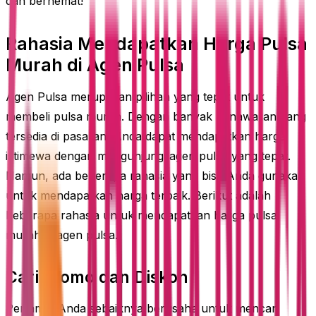
dan berhemat!
Rahasia Mendapatkan Harga Pulsa
Murah di Agen Pulsa
Agen Pulsa merupakan pilihan yang tepat untuk
membeli pulsa murah. Dengan banyak penawaran yang
tersedia di pasaran, Anda dapat mendapatkan harga
istimewa dengan mengunjungi agen pulsa yang tepat.
Namun, ada beberapa rahasia yang bisa Anda gunakan
untuk mendapatkan harga terbaik. Berikut adalah
beberapa rahasia untuk mendapatkan harga pulsa
murah di agen pulsa.
Cari Promo dan Diskon
Pertama, Anda sebaiknya berusaha untuk mencari