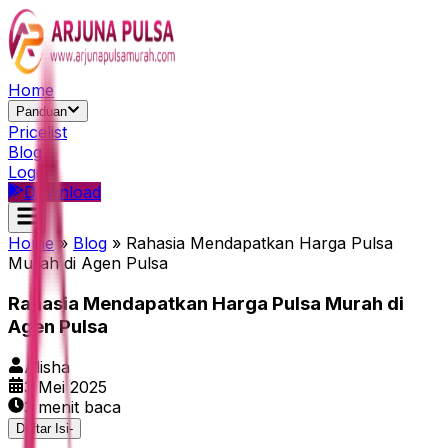
Home
Panduan
Pricelist
Blog
Login
Download
Home
»
Blog
»
Rahasia Mendapatkan Harga Pulsa
Murah di Agen Pulsa
Rahasia Mendapatkan Harga Pulsa Murah di
Agen Pulsa
Alisha
3 Mei 2025
3
menit baca
Daftar Isi
-