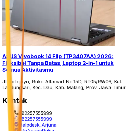
ASUS Vivobook 14 Flip (TP3407AA) 2026:
Fleksibel Tanpa Batas, Laptop 2-in-1 untuk
Semua Aktivitasmu
Jl. Tirtojoyo, Ruko Alfamart No.15D, RT05/RW06, Kel.
Landungsari, Kec. Dau, Kab. Malang, Prov. Jawa Timur
Kontak
082257555999
082257555999
Helpdesk_Arjuna
infoArjunaPulsa