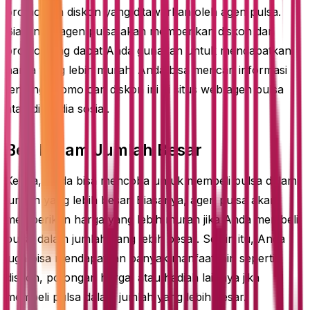
promo dan diskon yang ditawarkan oleh agen pulsa.
Biasanya, agen pulsa akan memberikan diskon dan
promo yang dapat Anda gunakan untuk mendapatkan
harga yang lebih murah. Anda bisa mencari informasi
tentang promo dan diskon ini di situs web agen pulsa
atau di media sosial.
Beli Dalam Jumlah Besar
Kedua, Anda bisa mencoba untuk membeli pulsa dalam
jumlah yang lebih besar. Biasanya, agen pulsa akan
memberikan harga yang lebih murah jika Anda membeli
pulsa dalam jumlah yang lebih besar. Selain itu, Anda
juga bisa mendapatkan banyak manfaat lain seperti
diskon, potongan harga, atau hadiah lainnya jika
membeli pulsa dalam jumlah yang lebih besar.