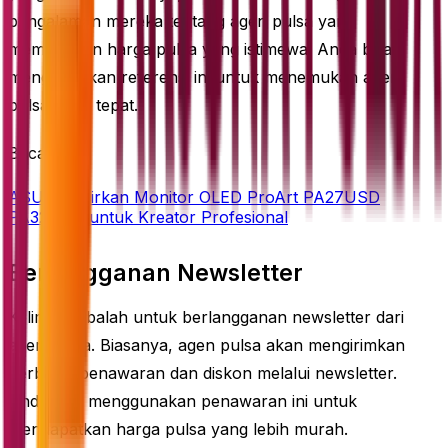
pengalaman mereka tentang agen pulsa yang
memberikan harga pulsa yang istimewa. Anda bisa
menggunakan referensi ini untuk menemukan agen
pulsa yang tepat.
Baca juga
ASUS Hadirkan Monitor OLED ProArt PA27USD
PA32USD untuk Kreator Profesional
Berlangganan Newsletter
Kelima, cobalah untuk berlangganan newsletter dari
agen pulsa. Biasanya, agen pulsa akan mengirimkan
berbagai penawaran dan diskon melalui newsletter.
Anda bisa menggunakan penawaran ini untuk
mendapatkan harga pulsa yang lebih murah.