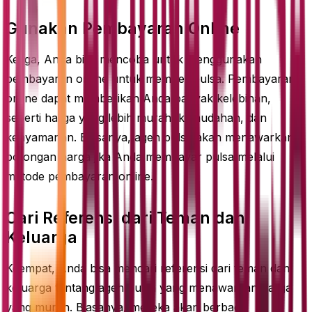
Gunakan Pembayaran Online
Ketiga, Anda bisa mencoba untuk menggunakan
pembayaran online untuk membeli pulsa. Pembayaran
online dapat memberikan Anda banyak kelebihan,
seperti harga yang lebih murah, kemudahan, dan
kenyamanan. Biasanya, agen pulsa akan menawarkan
potongan harga jika Anda membayar pulsa melalui
metode pembayaran online.
Cari Referensi dari Teman dan
Keluarga
Keempat, Anda bisa mencari referensi dari teman dan
keluarga tentang agen pulsa yang menawarkan harga
yang murah. Biasanya, mereka akan berbagi