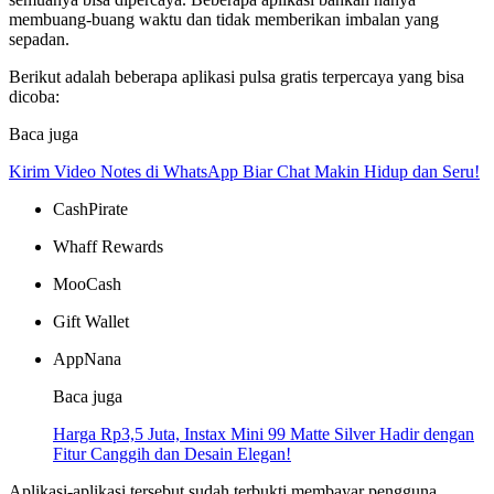
membuang-buang waktu dan tidak memberikan imbalan yang
sepadan.
Berikut adalah beberapa aplikasi pulsa gratis terpercaya yang bisa
dicoba:
Baca juga
Kirim Video Notes di WhatsApp Biar Chat Makin Hidup dan Seru!
CashPirate
Whaff Rewards
MooCash
Gift Wallet
AppNana
Baca juga
Harga Rp3,5 Juta, Instax Mini 99 Matte Silver Hadir dengan
Fitur Canggih dan Desain Elegan!
Aplikasi-aplikasi tersebut sudah terbukti membayar pengguna