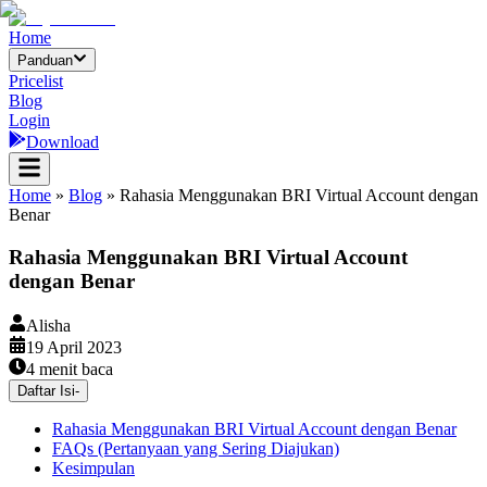
Home
Panduan
Pricelist
Blog
Login
Download
Home
»
Blog
»
Rahasia Menggunakan BRI Virtual Account dengan
Benar
Rahasia Menggunakan BRI Virtual Account
dengan Benar
Alisha
19 April 2023
4
menit baca
Daftar Isi
-
Rahasia Menggunakan BRI Virtual Account dengan Benar
FAQs (Pertanyaan yang Sering Diajukan)
Kesimpulan