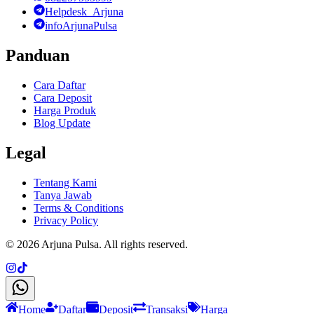
Helpdesk_Arjuna
infoArjunaPulsa
Panduan
Cara Daftar
Cara Deposit
Harga Produk
Blog Update
Legal
Tentang Kami
Tanya Jawab
Terms & Conditions
Privacy Policy
©
2026
Arjuna Pulsa
. All rights reserved.
Home
Daftar
Deposit
Transaksi
Harga