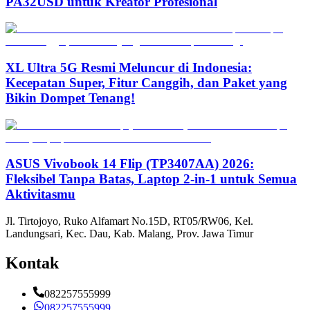
PA32USD untuk Kreator Profesional
XL Ultra 5G Resmi Meluncur di Indonesia:
Kecepatan Super, Fitur Canggih, dan Paket yang
Bikin Dompet Tenang!
ASUS Vivobook 14 Flip (TP3407AA) 2026:
Fleksibel Tanpa Batas, Laptop 2-in-1 untuk Semua
Aktivitasmu
Jl. Tirtojoyo, Ruko Alfamart No.15D, RT05/RW06, Kel.
Landungsari, Kec. Dau, Kab. Malang, Prov. Jawa Timur
Kontak
082257555999
082257555999