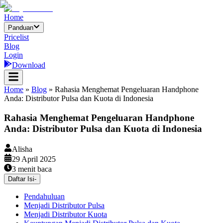
Home
Panduan
Pricelist
Blog
Login
Download
Home
»
Blog
»
Rahasia Menghemat Pengeluaran Handphone
Anda: Distributor Pulsa dan Kuota di Indonesia
Rahasia Menghemat Pengeluaran Handphone
Anda: Distributor Pulsa dan Kuota di Indonesia
Alisha
29 April 2025
3
menit baca
Daftar Isi
-
Pendahuluan
Menjadi Distributor Pulsa
Menjadi Distributor Kuota