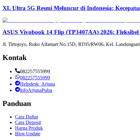
XL Ultra 5G Resmi Meluncur di Indonesia: Kecepata
ASUS Vivobook 14 Flip (TP3407AA) 2026: Fleksibel
Jl. Tirtojoyo, Ruko Alfamart No.15D, RT05/RW06, Kel. Landungsari
Kontak
082257555999
082257555999
Helpdesk_Arjuna
infoArjunaPulsa
Panduan
Cara Daftar
Cara Deposit
Harga Produk
Blog Update