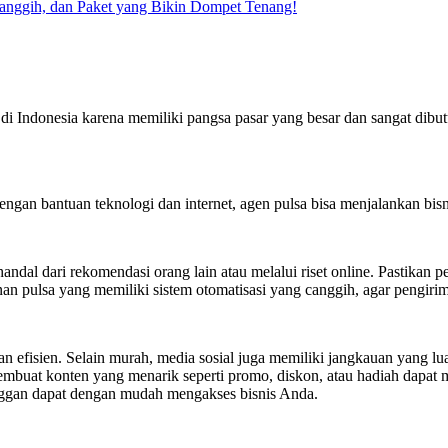
Canggih, dan Paket yang Bikin Dompet Tenang!
 Indonesia karena memiliki pangsa pasar yang besar dan sangat dibutuh
ngan bantuan teknologi dan internet, agen pulsa bisa menjalankan bisni
ndal dari rekomendasi orang lain atau melalui riset online. Pastikan
an pulsa yang memiliki sistem otomatisasi yang canggih, agar pengirima
 efisien. Selain murah, media sosial juga memiliki jangkauan yang lua
mbuat konten yang menarik seperti promo, diskon, atau hadiah dapat 
anggan dapat dengan mudah mengakses bisnis Anda.