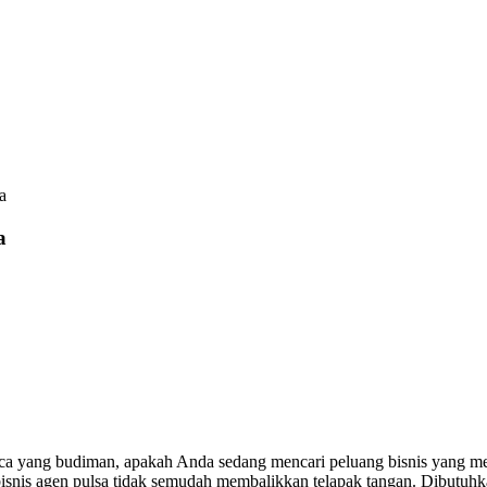
a
a
yang budiman, apakah Anda sedang mencari peluang bisnis yang menjanj
nis agen pulsa tidak semudah membalikkan telapak tangan. Dibutuhkan 