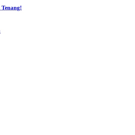
t Tenang!
u