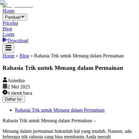
Home
Panduan
Pricelist
Blog
Login
Download
Home
»
Blog
»
Rahasia Trik untuk Menang dalam Permainan
Rahasia Trik untuk Menang dalam Permainan
Anindira
2 Mei 2025
4
menit baca
Daftar Isi
-
Rahasia Trik untuk Menang dalam Permainan
Rahasia Trik untuk Menang dalam Permainan –
Menang dalam permainan bukanlah hal yang mudah. Namun, ada
beberapa trik rahasia yang bisa membantu Anda meraih