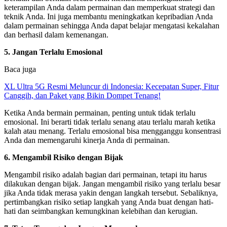
keterampilan Anda dalam permainan dan memperkuat strategi dan
teknik Anda. Ini juga membantu meningkatkan kepribadian Anda
dalam permainan sehingga Anda dapat belajar mengatasi kekalahan
dan berhasil dalam kemenangan.
5. Jangan Terlalu Emosional
Baca juga
XL Ultra 5G Resmi Meluncur di Indonesia: Kecepatan Super, Fitur
Canggih, dan Paket yang Bikin Dompet Tenang!
Ketika Anda bermain permainan, penting untuk tidak terlalu
emosional. Ini berarti tidak terlalu senang atau terlalu marah ketika
kalah atau menang. Terlalu emosional bisa mengganggu konsentrasi
Anda dan memengaruhi kinerja Anda di permainan.
6. Mengambil Risiko dengan Bijak
Mengambil risiko adalah bagian dari permainan, tetapi itu harus
dilakukan dengan bijak. Jangan mengambil risiko yang terlalu besar
jika Anda tidak merasa yakin dengan langkah tersebut. Sebaliknya,
pertimbangkan risiko setiap langkah yang Anda buat dengan hati-
hati dan seimbangkan kemungkinan kelebihan dan kerugian.