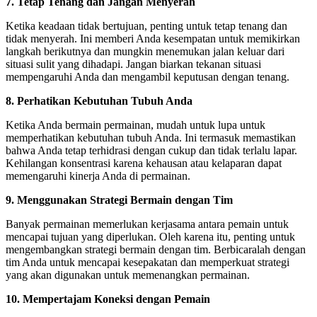
7. Tetap Tenang dan Jangan Menyerah
Ketika keadaan tidak bertujuan, penting untuk tetap tenang dan
tidak menyerah. Ini memberi Anda kesempatan untuk memikirkan
langkah berikutnya dan mungkin menemukan jalan keluar dari
situasi sulit yang dihadapi. Jangan biarkan tekanan situasi
mempengaruhi Anda dan mengambil keputusan dengan tenang.
8. Perhatikan Kebutuhan Tubuh Anda
Ketika Anda bermain permainan, mudah untuk lupa untuk
memperhatikan kebutuhan tubuh Anda. Ini termasuk memastikan
bahwa Anda tetap terhidrasi dengan cukup dan tidak terlalu lapar.
Kehilangan konsentrasi karena kehausan atau kelaparan dapat
memengaruhi kinerja Anda di permainan.
9. Menggunakan Strategi Bermain dengan Tim
Banyak permainan memerlukan kerjasama antara pemain untuk
mencapai tujuan yang diperlukan. Oleh karena itu, penting untuk
mengembangkan strategi bermain dengan tim. Berbicaralah dengan
tim Anda untuk mencapai kesepakatan dan memperkuat strategi
yang akan digunakan untuk memenangkan permainan.
10. Mempertajam Koneksi dengan Pemain