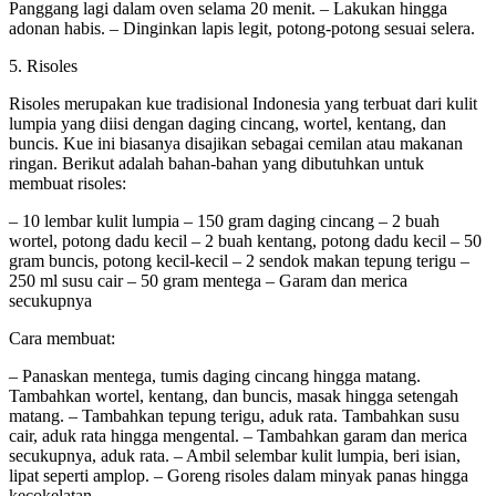
Panggang lagi dalam oven selama 20 menit. – Lakukan hingga
adonan habis. – Dinginkan lapis legit, potong-potong sesuai selera.
5. Risoles
Risoles merupakan kue tradisional Indonesia yang terbuat dari kulit
lumpia yang diisi dengan daging cincang, wortel, kentang, dan
buncis. Kue ini biasanya disajikan sebagai cemilan atau makanan
ringan. Berikut adalah bahan-bahan yang dibutuhkan untuk
membuat risoles:
– 10 lembar kulit lumpia – 150 gram daging cincang – 2 buah
wortel, potong dadu kecil – 2 buah kentang, potong dadu kecil – 50
gram buncis, potong kecil-kecil – 2 sendok makan tepung terigu –
250 ml susu cair – 50 gram mentega – Garam dan merica
secukupnya
Cara membuat:
– Panaskan mentega, tumis daging cincang hingga matang.
Tambahkan wortel, kentang, dan buncis, masak hingga setengah
matang. – Tambahkan tepung terigu, aduk rata. Tambahkan susu
cair, aduk rata hingga mengental. – Tambahkan garam dan merica
secukupnya, aduk rata. – Ambil selembar kulit lumpia, beri isian,
lipat seperti amplop. – Goreng risoles dalam minyak panas hingga
kecokelatan.