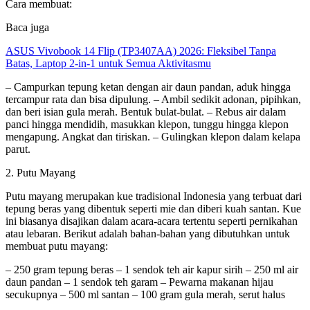
Cara membuat:
Baca juga
ASUS Vivobook 14 Flip (TP3407AA) 2026: Fleksibel Tanpa
Batas, Laptop 2-in-1 untuk Semua Aktivitasmu
– Campurkan tepung ketan dengan air daun pandan, aduk hingga
tercampur rata dan bisa dipulung. – Ambil sedikit adonan, pipihkan,
dan beri isian gula merah. Bentuk bulat-bulat. – Rebus air dalam
panci hingga mendidih, masukkan klepon, tunggu hingga klepon
mengapung. Angkat dan tiriskan. – Gulingkan klepon dalam kelapa
parut.
2. Putu Mayang
Putu mayang merupakan kue tradisional Indonesia yang terbuat dari
tepung beras yang dibentuk seperti mie dan diberi kuah santan. Kue
ini biasanya disajikan dalam acara-acara tertentu seperti pernikahan
atau lebaran. Berikut adalah bahan-bahan yang dibutuhkan untuk
membuat putu mayang:
– 250 gram tepung beras – 1 sendok teh air kapur sirih – 250 ml air
daun pandan – 1 sendok teh garam – Pewarna makanan hijau
secukupnya – 500 ml santan – 100 gram gula merah, serut halus