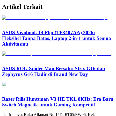
Artikel Terkait
ASUS Vivobook 14 Flip (TP3407AA) 2026:
Fleksibel Tanpa Batas, Laptop 2-in-1 untuk Semua
Aktivitasmu
ASUS ROG Spider-Man Bersatu: Strix G16 dan
Zephyrus G16 Hadir di Brand New Day
Razer Rilis Huntsman V3 HE TKL 8KHz: Era Baru
Switch Magnetik untuk Gaming Kompetitif
Jl. Tirtojoyo, Ruko Alfamart No.15D, RT05/RW06, Kel.