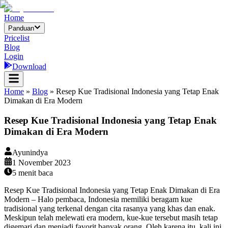
Home
Panduan
Pricelist
Blog
Login
Download
Home
»
Blog
»
Resep Kue Tradisional Indonesia yang Tetap Enak
Dimakan di Era Modern
Resep Kue Tradisional Indonesia yang Tetap Enak
Dimakan di Era Modern
Ayunindya
1 November 2023
5
menit baca
Resep Kue Tradisional Indonesia yang Tetap Enak Dimakan di Era
Modern – Halo pembaca, Indonesia memiliki beragam kue
tradisional yang terkenal dengan cita rasanya yang khas dan enak.
Meskipun telah melewati era modern, kue-kue tersebut masih tetap
digemari dan menjadi favorit banyak orang. Oleh karena itu, kali ini