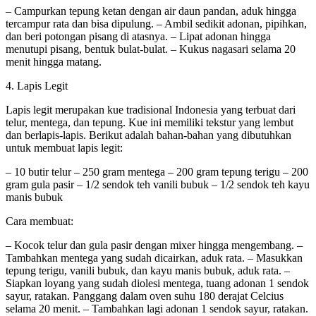
– Campurkan tepung ketan dengan air daun pandan, aduk hingga
tercampur rata dan bisa dipulung. – Ambil sedikit adonan, pipihkan,
dan beri potongan pisang di atasnya. – Lipat adonan hingga
menutupi pisang, bentuk bulat-bulat. – Kukus nagasari selama 20
menit hingga matang.
4. Lapis Legit
Lapis legit merupakan kue tradisional Indonesia yang terbuat dari
telur, mentega, dan tepung. Kue ini memiliki tekstur yang lembut
dan berlapis-lapis. Berikut adalah bahan-bahan yang dibutuhkan
untuk membuat lapis legit:
– 10 butir telur – 250 gram mentega – 200 gram tepung terigu – 200
gram gula pasir – 1/2 sendok teh vanili bubuk – 1/2 sendok teh kayu
manis bubuk
Cara membuat:
– Kocok telur dan gula pasir dengan mixer hingga mengembang. –
Tambahkan mentega yang sudah dicairkan, aduk rata. – Masukkan
tepung terigu, vanili bubuk, dan kayu manis bubuk, aduk rata. –
Siapkan loyang yang sudah diolesi mentega, tuang adonan 1 sendok
sayur, ratakan. Panggang dalam oven suhu 180 derajat Celcius
selama 20 menit. – Tambahkan lagi adonan 1 sendok sayur, ratakan.