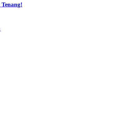
t Tenang!
u