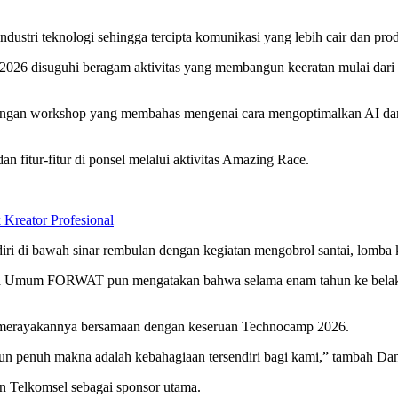
dustri teknologi sehingga tercipta komunikasi yang lebih cair dan produ
2026 disuguhi beragam aktivitas yang membangun keeratan mulai dari 
 dengan workshop yang membahas mengenai cara mengoptimalkan AI dan
dan fitur-fitur di ponsel melalui aktivitas Amazing Race.
eator Profesional
diri di bawah sinar rembulan dengan kegiatan mengobrol santai, lomba 
tua Umum FORWAT pun mengatakan bahwa selama enam tahun ke belaka
na merayakannya bersamaan dengan keseruan Technocamp 2026.
un penuh makna adalah kebahagiaan tersendiri bagi kami,” tambah Da
 Telkomsel sebagai sponsor utama.