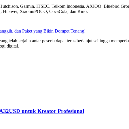
edoo Hutchison, Garmin, ITSEC, Telkom Indonesia, AXIOO, Bluebird G
x, Huawei, Xiaomi/POCO, CocaCola, dan Kino.
Canggih, dan Paket yang Bikin Dompet Tenang!
telah terjalin antar peserta dapat terus berlanjut sehingga memperkuat 
i digital.
2USD untuk Kreator Profesional