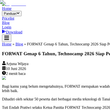
Home
Panduan
Pricelist
Blog
Login
Download
Home
»
Blog
»
FORWAT Genap 6 Tahun, Technocamp 2026 Siap Perk
FORWAT Genap 6 Tahun, Technocamp 2026 Siap Perk
Arjuna Wijaya
10 Juni 2026
2
menit baca
Bagi kamu yang belum mengetahuinya, FORWAT merupakan wadah bagi 
lebih baik.
Dihadiri oleh sekitar 50 peserta dari berbagai media teknologi di Ta
Tuti Endah Pratiwi selaku Ketua Panitia FORWAT Technocamp 202