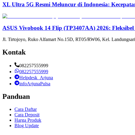
XL Ultra 5G Resmi Meluncur di Indonesia: Kecepata
ASUS Vivobook 14 Flip (TP3407AA) 2026: Fleksibel
Jl. Tirtojoyo, Ruko Alfamart No.15D, RT05/RW06, Kel. Landungsari
Kontak
082257555999
082257555999
Helpdesk_Arjuna
infoArjunaPulsa
Panduan
Cara Daftar
Cara Deposit
Harga Produk
Blog Update