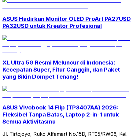
ASUS Hadirkan Monitor OLED ProArt PA27USD
PA32USD untuk Kreator Profesional
XL Ultra 5G Resmi Meluncur di Indonesia:
Kecepatan Super, Fitur Canggih, dan Paket
yang Bikin Dompet Tenang!
ASUS Vivobook 14 Flip (TP3407AA) 2026:
Fleksibel Tanpa Batas, Laptop 2-in-1 untuk
Semua Aktivitasmu
Jl. Tirtojoyo, Ruko Alfamart No.15D, RT05/RW06, Kel.