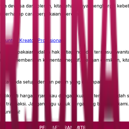
ya dewasa dan toleran, kita seharusnya menghargai kebeba
f terhadap cara berpakaian mereka.
untuk Kreator Profesional
asan berpakaian adalah hak setiap individu, termasuk wani
imi atau memberikan komentar negatif. Dengan demikian, ki
ini jika Anda setuju dengan pesan yang disampaikan.
i! Nikmati harga terjangkau dengan kualitas terbaik. Suda
ransaksi. Jangan ragu untuk bergabung bersama kami. D
munikasi!
PENDAFTARAN MITRA