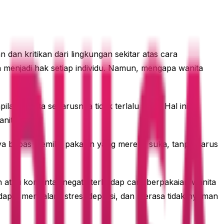
 dan kritikan dari lingkungan sekitar atas cara
 menjadi hak setiap individu. Namun, mengapa wanita
 wanita seharusnya tidak terlalu seksi. Hal ini
nita.
nya bebas memilih pakaian yang mereka suka, tanpa harus
n atau komentar negatif terhadap cara berpakaian wanita
dapat mengalami stres, depresi, dan merasa tidak nyaman