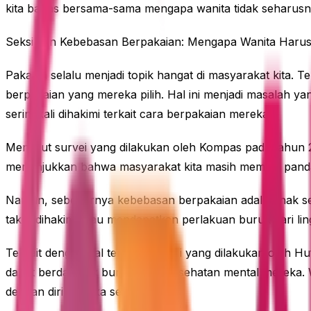
kita bahas bersama-sama mengapa wanita tidak seharusny
Seksi dan Kebebasan Berpakaian: Mengapa Wanita Harus
Pakaian selalu menjadi topik hangat di masyarakat kita. T
berpakaian yang mereka pilih. Hal ini menjadi masalah y
seringkali dihakimi terkait cara berpakaian mereka?
Menurut survei yang dilakukan oleh Kompas pada tahun 20
menunjukkan bahwa masyarakat kita masih memiliki pand
Namun, sebenarnya kebebasan berpakaian adalah hak setia
takut dihakimi atau mendapatkan perlakuan buruk dari lin
Terkait dengan hal tersebut, studi yang dilakukan oleh 
dapat berdampak buruk pada kesehatan mental mereka. Wan
dengan diri mereka sendiri.