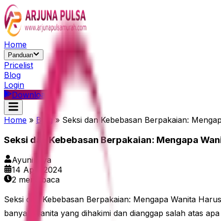
Home
Panduan
Pricelist
Blog
Login
Download
Home
»
Blog
»
Seksi dan Kebebasan Berpakaian: Mengap
Seksi dan Kebebasan Berpakaian: Mengapa Wani
Ayunindya
14 April 2024
2
menit baca
Seksi dan Kebebasan Berpakaian: Mengapa Wanita Harus
banyak wanita yang dihakimi dan dianggap salah atas apa