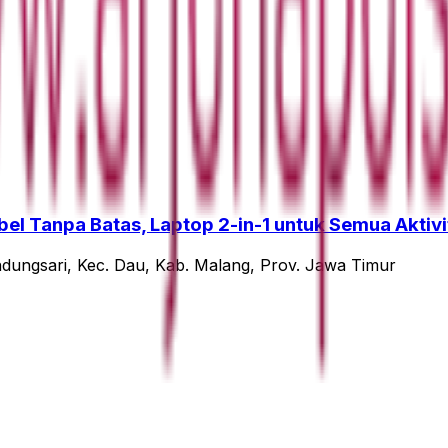
el Tanpa Batas, Laptop 2-in-1 untuk Semua Aktiv
ndungsari, Kec. Dau, Kab. Malang, Prov. Jawa Timur