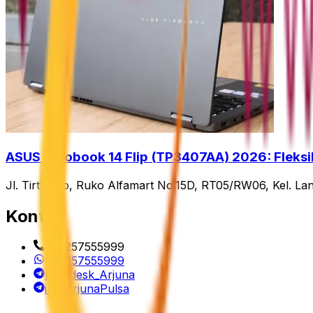
ASUS Vivobook 14 Flip (TP3407AA) 2026: Fleksib
Jl. Tirtojoyo, Ruko Alfamart No.15D, RT05/RW06, Kel. La
Kontak
082257555999
082257555999
Helpdesk_Arjuna
infoArjunaPulsa