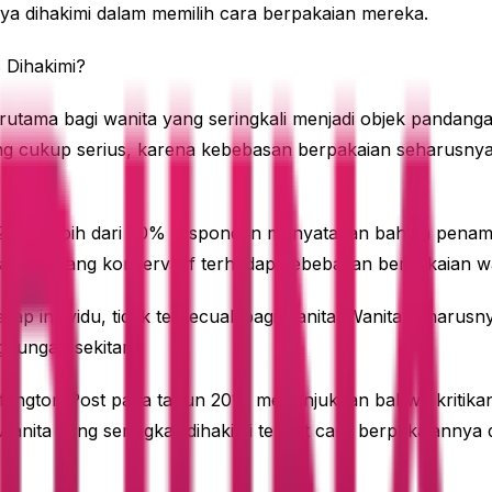
a dihakimi dalam memilih cara berpakaian mereka.
 Dihakimi?
erutama bagi wanita yang seringkali menjadi objek pandangan
ang cukup serius, karena kebebasan berpakaian seharusnya
18, lebih dari 50% responden menyatakan bahwa penampilan
angan yang konservatif terhadap kebebasan berpakaian wa
p individu, tidak terkecuali bagi wanita. Wanita seharus
gkungan sekitar.
Huffington Post pada tahun 2016 menunjukkan bahwa kritika
ita yang seringkali dihakimi terkait cara berpakaiannya 