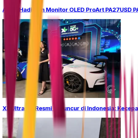
ASUS Hadirkan Monitor OLED ProArt PA27USD PA
XL Ultra 5G Resmi Meluncur di Indonesia: Kecepa