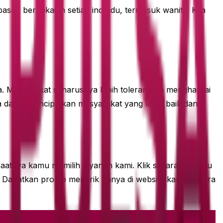
san berpakaian setiap individu, termasuk wanita. Kita
ta. Masyarakat seharusnya lebih toleran dan menghargai
ta dapat menciptakan masyarakat yang lebih baik dan
h saatnya kamu memilih layanan kami. Klik sekarang Menu
apatkan promo menarik hanya di website kami. Segera