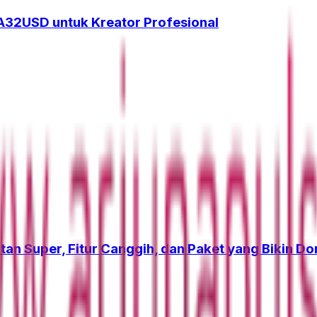
32USD untuk Kreator Profesional
tan Super, Fitur Canggih, dan Paket yang Bikin D