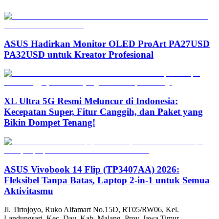
ASUS Hadirkan Monitor OLED ProArt PA27USD
PA32USD untuk Kreator Profesional
XL Ultra 5G Resmi Meluncur di Indonesia:
Kecepatan Super, Fitur Canggih, dan Paket yang
Bikin Dompet Tenang!
ASUS Vivobook 14 Flip (TP3407AA) 2026:
Fleksibel Tanpa Batas, Laptop 2-in-1 untuk Semua
Aktivitasmu
Jl. Tirtojoyo, Ruko Alfamart No.15D, RT05/RW06, Kel.
Landungsari, Kec. Dau, Kab. Malang, Prov. Jawa Timur