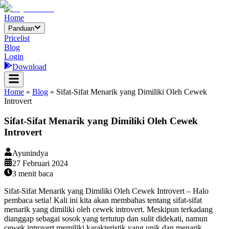
Home
Panduan
Pricelist
Blog
Login
Download
Home
»
Blog
»
Sifat-Sifat Menarik yang Dimiliki Oleh Cewek
Introvert
Sifat-Sifat Menarik yang Dimiliki Oleh Cewek
Introvert
Ayunindya
27 Februari 2024
3
menit baca
Sifat-Sifat Menarik yang Dimiliki Oleh Cewek Introvert – Halo
pembaca setia! Kali ini kita akan membahas tentang sifat-sifat
menarik yang dimiliki oleh cewek introvert. Meskipun terkadang
dianggap sebagai sosok yang tertutup dan sulit didekati, namun
cewek introvert memiliki karakteristik yang unik dan menarik.