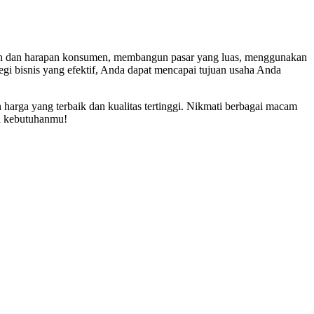
tuhan dan harapan konsumen, membangun pasar yang luas, menggunakan
gi bisnis yang efektif, Anda dapat mencapai tujuan usaha Anda
rga yang terbaik dan kualitas tertinggi. Nikmati berbagai macam
an kebutuhanmu!