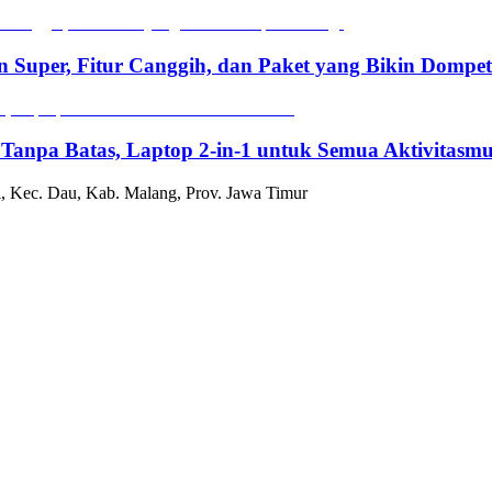
n Super, Fitur Canggih, dan Paket yang Bikin Dompe
 Tanpa Batas, Laptop 2-in-1 untuk Semua Aktivitasm
, Kec. Dau, Kab. Malang, Prov. Jawa Timur