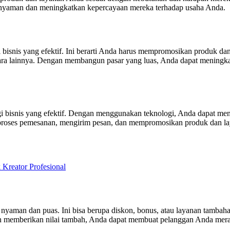
nyaman dan meningkatkan kepercayaan mereka terhadap usaha Anda.
 bisnis yang efektif. Ini berarti Anda harus mempromosikan produk da
 cara lainnya. Dengan membangun pasar yang luas, Anda dapat meningk
 bisnis yang efektif. Dengan menggunakan teknologi, Anda dapat me
roses pemesanan, mengirim pesan, dan mempromosikan produk dan la
eator Profesional
yaman dan puas. Ini bisa berupa diskon, bonus, atau layanan tambah
 memberikan nilai tambah, Anda dapat membuat pelanggan Anda meras