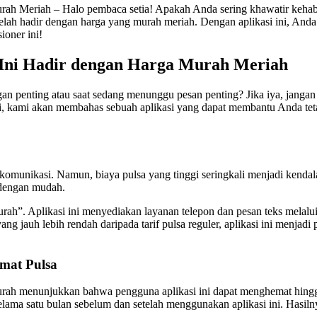
urah Meriah – Halo pembaca setia! Apakah Anda sering khawatir kehab
 telah hadir dengan harga yang murah meriah. Dengan aplikasi ini, And
ioner ini!
i Ini Hadir dengan Harga Murah Meriah
an penting atau saat sedang menunggu pesan penting? Jika iya, janga
ni, kami akan membahas sebuah aplikasi yang dapat membantu Anda tet
erkomunikasi. Namun, biaya pulsa yang tinggi seringkali menjadi ken
 dengan mudah.
rah”. Aplikasi ini menyediakan layanan telepon dan pesan teks melalui
g jauh lebih rendah daripada tarif pulsa reguler, aplikasi ini menjad
emat Pulsa
Murah menunjukkan bahwa pengguna aplikasi ini dapat menghemat hingg
elama satu bulan sebelum dan setelah menggunakan aplikasi ini. Hasi