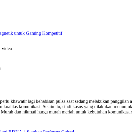
gnetik untuk Gaming Kompetitif
n video
t
perlu khawatir lagi kehabisan pulsa saat sedang melakukan panggilan a
kualitas komunikasi. Selain itu, studi kasus yang dilakukan menunju
lsa Murah dan nikmati harga murah meriah untuk kebutuhan komunikasi
logi RDNA 4 Siapkan Performa Gahar!