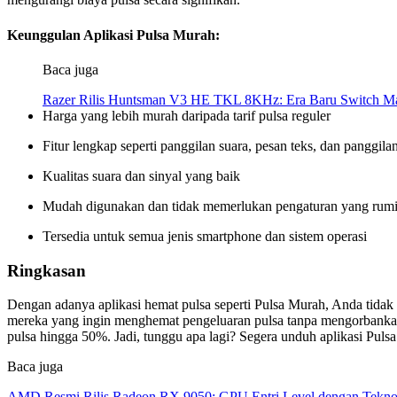
Keunggulan Aplikasi Pulsa Murah:
Baca juga
Razer Rilis Huntsman V3 HE TKL 8KHz: Era Baru Switch Ma
Harga yang lebih murah daripada tarif pulsa reguler
Fitur lengkap seperti panggilan suara, pesan teks, dan panggila
Kualitas suara dan sinyal yang baik
Mudah digunakan dan tidak memerlukan pengaturan yang rumi
Tersedia untuk semua jenis smartphone dan sistem operasi
Ringkasan
Dengan adanya aplikasi hemat pulsa seperti Pulsa Murah, Anda tidak 
mereka yang ingin menghemat pengeluaran pulsa tanpa mengorbankan 
pulsa hingga 50%. Jadi, tunggu apa lagi? Segera unduh aplikasi Pu
Baca juga
AMD Resmi Rilis Radeon RX 9050: GPU Entri Level dengan Tekno