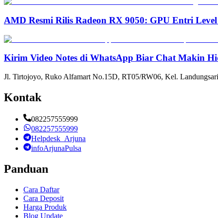
AMD Resmi Rilis Radeon RX 9050: GPU Entri Level
Kirim Video Notes di WhatsApp Biar Chat Makin Hi
Jl. Tirtojoyo, Ruko Alfamart No.15D, RT05/RW06, Kel. Landungsari
Kontak
082257555999
082257555999
Helpdesk_Arjuna
infoArjunaPulsa
Panduan
Cara Daftar
Cara Deposit
Harga Produk
Blog Update