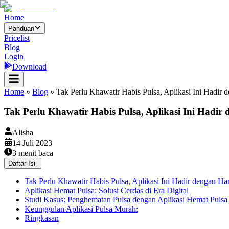
Home
Panduan
Pricelist
Blog
Login
Download
Home
»
Blog
»
Tak Perlu Khawatir Habis Pulsa, Aplikasi Ini Hadir
Tak Perlu Khawatir Habis Pulsa, Aplikasi Ini Hadi
Alisha
14 Juli 2023
3
menit baca
Daftar Isi
-
Tak Perlu Khawatir Habis Pulsa, Aplikasi Ini Hadir dengan H
Aplikasi Hemat Pulsa: Solusi Cerdas di Era Digital
Studi Kasus: Penghematan Pulsa dengan Aplikasi Hemat Pulsa
Keunggulan Aplikasi Pulsa Murah:
Ringkasan