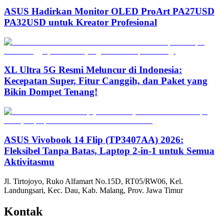
ASUS Hadirkan Monitor OLED ProArt PA27USD
PA32USD untuk Kreator Profesional
XL Ultra 5G Resmi Meluncur di Indonesia:
Kecepatan Super, Fitur Canggih, dan Paket yang
Bikin Dompet Tenang!
ASUS Vivobook 14 Flip (TP3407AA) 2026:
Fleksibel Tanpa Batas, Laptop 2-in-1 untuk Semua
Aktivitasmu
Jl. Tirtojoyo, Ruko Alfamart No.15D, RT05/RW06, Kel.
Landungsari, Kec. Dau, Kab. Malang, Prov. Jawa Timur
Kontak