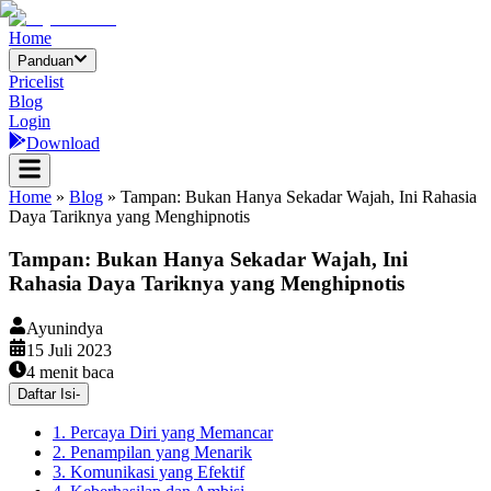
Home
Panduan
Pricelist
Blog
Login
Download
Home
»
Blog
»
Tampan: Bukan Hanya Sekadar Wajah, Ini Rahasia
Daya Tariknya yang Menghipnotis
Tampan: Bukan Hanya Sekadar Wajah, Ini
Rahasia Daya Tariknya yang Menghipnotis
Ayunindya
15 Juli 2023
4
menit baca
Daftar Isi
-
1. Percaya Diri yang Memancar
2. Penampilan yang Menarik
3. Komunikasi yang Efektif