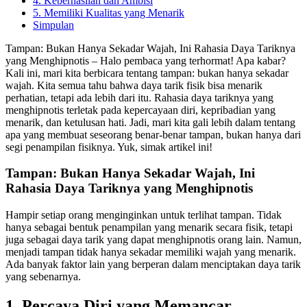
4. Keberhasilan dan Ambisi
5. Memiliki Kualitas yang Menarik
Simpulan
Tampan: Bukan Hanya Sekadar Wajah, Ini Rahasia Daya Tariknya
yang Menghipnotis – Halo pembaca yang terhormat! Apa kabar?
Kali ini, mari kita berbicara tentang tampan: bukan hanya sekadar
wajah. Kita semua tahu bahwa daya tarik fisik bisa menarik
perhatian, tetapi ada lebih dari itu. Rahasia daya tariknya yang
menghipnotis terletak pada kepercayaan diri, kepribadian yang
menarik, dan ketulusan hati. Jadi, mari kita gali lebih dalam tentang
apa yang membuat seseorang benar-benar tampan, bukan hanya dari
segi penampilan fisiknya. Yuk, simak artikel ini!
Tampan: Bukan Hanya Sekadar Wajah, Ini
Rahasia Daya Tariknya yang Menghipnotis
Hampir setiap orang menginginkan untuk terlihat tampan. Tidak
hanya sebagai bentuk penampilan yang menarik secara fisik, tetapi
juga sebagai daya tarik yang dapat menghipnotis orang lain. Namun,
menjadi tampan tidak hanya sekadar memiliki wajah yang menarik.
Ada banyak faktor lain yang berperan dalam menciptakan daya tarik
yang sebenarnya.
1. Percaya Diri yang Memancar