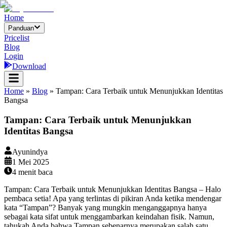
Home
Panduan
Pricelist
Blog
Login
Download
Home
»
Blog
»
Tampan: Cara Terbaik untuk Menunjukkan Identitas
Bangsa
Tampan: Cara Terbaik untuk Menunjukkan
Identitas Bangsa
Ayunindya
1 Mei 2025
4
menit baca
Tampan: Cara Terbaik untuk Menunjukkan Identitas Bangsa – Halo
pembaca setia! Apa yang terlintas di pikiran Anda ketika mendengar
kata “Tampan”? Banyak yang mungkin menganggapnya hanya
sebagai kata sifat untuk menggambarkan keindahan fisik. Namun,
tahukah Anda bahwa Tampan sebenarnya merupakan salah satu