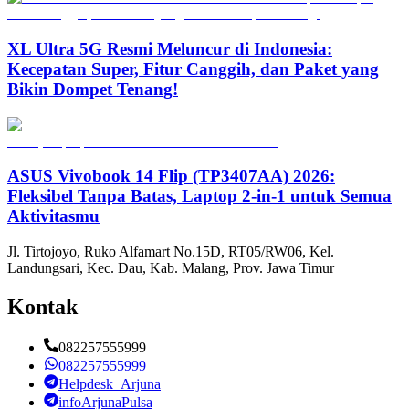
XL Ultra 5G Resmi Meluncur di Indonesia:
Kecepatan Super, Fitur Canggih, dan Paket yang
Bikin Dompet Tenang!
ASUS Vivobook 14 Flip (TP3407AA) 2026:
Fleksibel Tanpa Batas, Laptop 2-in-1 untuk Semua
Aktivitasmu
Jl. Tirtojoyo, Ruko Alfamart No.15D, RT05/RW06, Kel.
Landungsari, Kec. Dau, Kab. Malang, Prov. Jawa Timur
Kontak
082257555999
082257555999
Helpdesk_Arjuna
infoArjunaPulsa