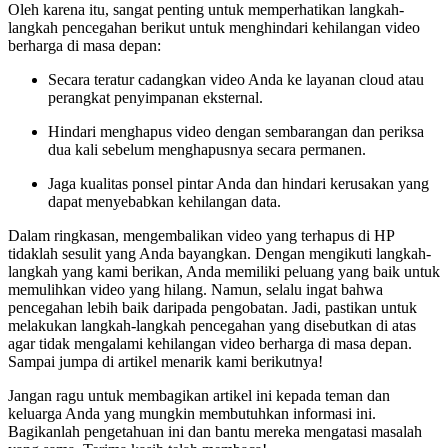
Oleh karena itu, sangat penting untuk memperhatikan langkah-
langkah pencegahan berikut untuk menghindari kehilangan video
berharga di masa depan:
Secara teratur cadangkan video Anda ke layanan cloud atau
perangkat penyimpanan eksternal.
Hindari menghapus video dengan sembarangan dan periksa
dua kali sebelum menghapusnya secara permanen.
Jaga kualitas ponsel pintar Anda dan hindari kerusakan yang
dapat menyebabkan kehilangan data.
Dalam ringkasan, mengembalikan video yang terhapus di HP
tidaklah sesulit yang Anda bayangkan. Dengan mengikuti langkah-
langkah yang kami berikan, Anda memiliki peluang yang baik untuk
memulihkan video yang hilang. Namun, selalu ingat bahwa
pencegahan lebih baik daripada pengobatan. Jadi, pastikan untuk
melakukan langkah-langkah pencegahan yang disebutkan di atas
agar tidak mengalami kehilangan video berharga di masa depan.
Sampai jumpa di artikel menarik kami berikutnya!
Jangan ragu untuk membagikan artikel ini kepada teman dan
keluarga Anda yang mungkin membutuhkan informasi ini.
Bagikanlah pengetahuan ini dan bantu mereka mengatasi masalah