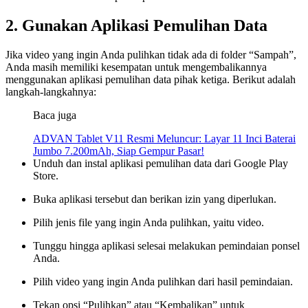
2. Gunakan Aplikasi Pemulihan Data
Jika video yang ingin Anda pulihkan tidak ada di folder “Sampah”,
Anda masih memiliki kesempatan untuk mengembalikannya
menggunakan aplikasi pemulihan data pihak ketiga. Berikut adalah
langkah-langkahnya:
Baca juga
ADVAN Tablet V11 Resmi Meluncur: Layar 11 Inci Baterai
Jumbo 7.200mAh, Siap Gempur Pasar!
Unduh dan instal aplikasi pemulihan data dari Google Play
Store.
Buka aplikasi tersebut dan berikan izin yang diperlukan.
Pilih jenis file yang ingin Anda pulihkan, yaitu video.
Tunggu hingga aplikasi selesai melakukan pemindaian ponsel
Anda.
Pilih video yang ingin Anda pulihkan dari hasil pemindaian.
Tekan opsi “Pulihkan” atau “Kembalikan” untuk