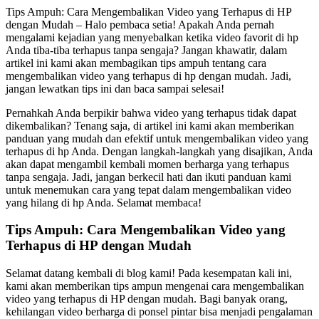
Tips Ampuh: Cara Mengembalikan Video yang Terhapus di HP
dengan Mudah – Halo pembaca setia! Apakah Anda pernah
mengalami kejadian yang menyebalkan ketika video favorit di hp
Anda tiba-tiba terhapus tanpa sengaja? Jangan khawatir, dalam
artikel ini kami akan membagikan tips ampuh tentang cara
mengembalikan video yang terhapus di hp dengan mudah. Jadi,
jangan lewatkan tips ini dan baca sampai selesai!
Pernahkah Anda berpikir bahwa video yang terhapus tidak dapat
dikembalikan? Tenang saja, di artikel ini kami akan memberikan
panduan yang mudah dan efektif untuk mengembalikan video yang
terhapus di hp Anda. Dengan langkah-langkah yang disajikan, Anda
akan dapat mengambil kembali momen berharga yang terhapus
tanpa sengaja. Jadi, jangan berkecil hati dan ikuti panduan kami
untuk menemukan cara yang tepat dalam mengembalikan video
yang hilang di hp Anda. Selamat membaca!
Tips Ampuh: Cara Mengembalikan Video yang
Terhapus di HP dengan Mudah
Selamat datang kembali di blog kami! Pada kesempatan kali ini,
kami akan memberikan tips ampun mengenai cara mengembalikan
video yang terhapus di HP dengan mudah. Bagi banyak orang,
kehilangan video berharga di ponsel pintar bisa menjadi pengalaman