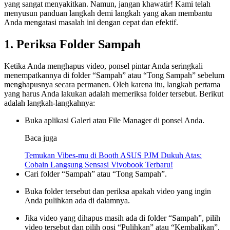
yang sangat menyakitkan. Namun, jangan khawatir! Kami telah
menyusun panduan langkah demi langkah yang akan membantu
Anda mengatasi masalah ini dengan cepat dan efektif.
1. Periksa Folder Sampah
Ketika Anda menghapus video, ponsel pintar Anda seringkali
menempatkannya di folder “Sampah” atau “Tong Sampah” sebelum
menghapusnya secara permanen. Oleh karena itu, langkah pertama
yang harus Anda lakukan adalah memeriksa folder tersebut. Berikut
adalah langkah-langkahnya:
Buka aplikasi Galeri atau File Manager di ponsel Anda.
Baca juga
Temukan Vibes-mu di Booth ASUS PJM Dukuh Atas:
Cobain Langsung Sensasi Vivobook Terbaru!
Cari folder “Sampah” atau “Tong Sampah”.
Buka folder tersebut dan periksa apakah video yang ingin
Anda pulihkan ada di dalamnya.
Jika video yang dihapus masih ada di folder “Sampah”, pilih
video tersebut dan pilih opsi “Pulihkan” atau “Kembalikan”.