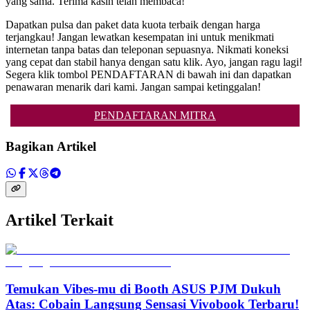
yang sama. Terima kasih telah membaca!
Dapatkan pulsa dan paket data kuota terbaik dengan harga
terjangkau! Jangan lewatkan kesempatan ini untuk menikmati
internetan tanpa batas dan teleponan sepuasnya. Nikmati koneksi
yang cepat dan stabil hanya dengan satu klik. Ayo, jangan ragu lagi!
Segera klik tombol PENDAFTARAN di bawah ini dan dapatkan
penawaran menarik dari kami. Jangan sampai ketinggalan!
PENDAFTARAN MITRA
Bagikan Artikel
Artikel Terkait
Temukan Vibes-mu di Booth ASUS PJM Dukuh
Atas: Cobain Langsung Sensasi Vivobook Terbaru!