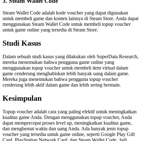
3. Steam Wallet Code
Steam Wallet Code adalah kode voucher yang dapat digunakan
untuk membeli game dan konten lainnya di Steam Store. Anda dapat
menggunakan Steam Wallet Code untuk membeli topup voucher
untuk game online yang tersedia di Steam Store.
Studi Kasus
Dalam sebuah studi kasus yang dilakukan oleh SuperData Research,
mereka menemukan bahwa pengguna game online yang
menggunakan topup voucher untuk membeli item virtual dalam
game cenderung menghabiskan lebih banyak uang dalam game.
Mereka juga menemukan bahwa pengguna topup voucher
cenderung lebih aktif dalam game dan lebih sering bermain.
Kesimpulan
Topup voucher adalah cara yang paling efektif untuk meningkatkan
kualitas game Anda. Dengan menggunakan topup voucher, Anda
dapat mempercepat proses level up, meningkatkan kualitas game,
dan menghemat waktu dan uang Anda. Ada banyak jenis topup
voucher yang tersedia untuk game online, seperti Google Play Gift
Card, PlayStation Network Card, dan Steam Wallet Code. Jadi,