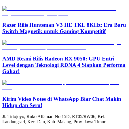
Razer Rilis Huntsman V3 HE TKL 8KHz: Era Baru
Switch Magnetik untuk Gaming Kompetitif
AMD Resmi Rilis Radeon RX 9050: GPU Entri
Level dengan Teknologi RDNA 4 Siapkan Performa
Gahar!
Kirim Video Notes di WhatsApp Biar Chat Makin
Hidup dan Seru!
Jl. Tirtojoyo, Ruko Alfamart No.15D, RT05/RW06, Kel.
Landungsari, Kec. Dau, Kab. Malang, Prov. Jawa Timur