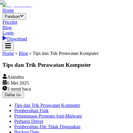
Home
Panduan
Pricelist
Blog
Login
Download
Home
»
Blog
»
Tips dan Trik Perawatan Komputer
Tips dan Trik Perawatan Komputer
Anindira
6 Mei 2025
3
menit baca
Daftar Isi
-
Tips dan Trik Perawatan Komputer
Pembersihan Fisik
Penggunaan Program Anti-Malware
Perbarui Driver
Pembersihan File Tidak Digunakan
Backup Data