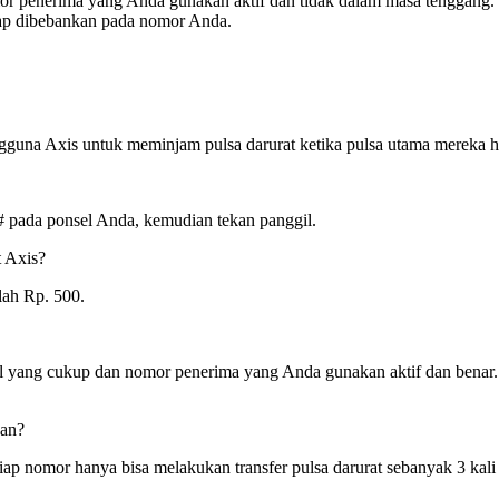
r penerima yang Anda gunakan aktif dan tidak dalam masa tenggang. Ji
tap dibebankan pada nomor Anda.
ngguna Axis untuk meminjam pulsa darurat ketika pulsa utama mereka h
1# pada ponsel Anda, kemudian tekan panggil.
t Axis?
lah Rp. 500.
yal yang cukup dan nomor penerima yang Anda gunakan aktif dan benar. 
kan?
tiap nomor hanya bisa melakukan transfer pulsa darurat sebanyak 3 kali