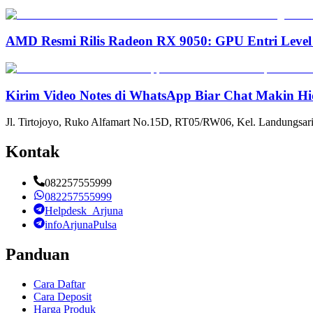
AMD Resmi Rilis Radeon RX 9050: GPU Entri Level
Kirim Video Notes di WhatsApp Biar Chat Makin Hi
Jl. Tirtojoyo, Ruko Alfamart No.15D, RT05/RW06, Kel. Landungsari
Kontak
082257555999
082257555999
Helpdesk_Arjuna
infoArjunaPulsa
Panduan
Cara Daftar
Cara Deposit
Harga Produk