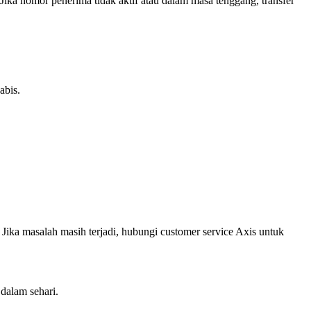
ka nomor penerima tidak aktif atau dalam masa tenggang, transfer
abis.
Jika masalah masih terjadi, hubungi customer service Axis untuk
 dalam sehari.