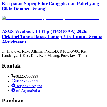
Kecepatan Super, Fitur Canggih, dan Paket yang
Bikin Dompet Tenang!
ASUS Vivobook 14 Flip (TP3407AA) 2026:
Fleksibel Tanpa Batas, Laptop 2-in-1 untuk Semua
Aktivitasmu
Jl. Tirtojoyo, Ruko Alfamart No.15D, RT05/RW06, Kel.
Landungsari, Kec. Dau, Kab. Malang, Prov. Jawa Timur
Kontak
082257555999
082257555999
Helpdesk_Arjuna
infoArjunaPulsa
Panduan