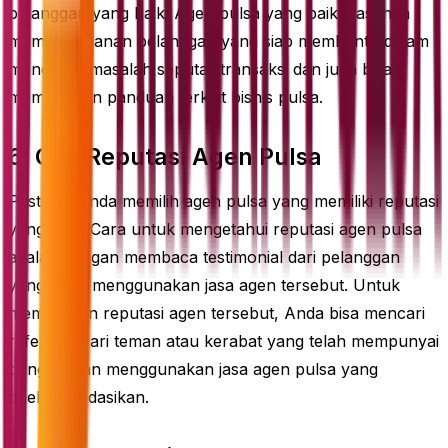
pelanggan yang baik. Agen pulsa yang baik biasanya
memiliki layanan pelanggan yang siap membantu dalam
mengatasi masalah seputar transaksi dan juga bisa
memberikan panduan terkait bisnis pulsa.
6. Cek Reputasi Agen Pulsa
Pastikan Anda memilih agen pulsa yang memiliki reputasi
yang baik. Cara untuk mengetahui reputasi agen pulsa
adalah dengan membaca testimonial dari pelanggan
yang telah menggunakan jasa agen tersebut. Untuk
memastikan reputasi agen tersebut, Anda bisa mencari
referensi dari teman atau kerabat yang telah mempunyai
pengalaman menggunakan jasa agen pulsa yang
direkomendasikan.