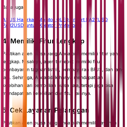
Baca juga
ASUS Hadirkan Monitor OLED ProArt PA27USD
PA32USD untuk Kreator Profesional
4. Memiliki Fitur Lengkap
Pastikan agen pulsa yang Anda pilih memiliki fitur yang
lengkap. Misalnya, agen tersebut memiliki fitur
pembayaran tagihan listrik, pembayaran BPJS, dan lain-
lain. Sehingga, Anda tidak hanya mendapatkan
kelebihan dari pembelian pulsa saja, tetapi juga bisa
mendapatkan kelebihan dari fitur lainnya.
5. Cek Layanan Pelanggan
Pastikan agen pulsa yang Anda pilih memiliki layanan