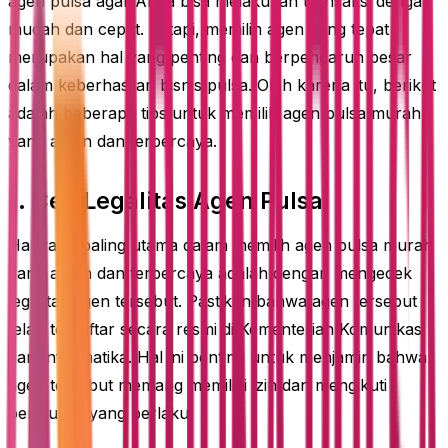
agen pulsa agar Anda bisa melakukan transaksi dengan
mudah dan cepat. Tetapi, memilih agen yang tepat
merupakan hal yang penting dan berpengaruh besar
dalam keberhasilan bisnis pulsa. Oleh karena itu, berikut
adalah beberapa tips untuk memilih agen pulsa murah
yang aman dan terpercaya.
1. Cek Legalitas Agen Pulsa
Hal yang paling utama dalam memilih agen pulsa murah
yang aman dan terpercaya adalah dengan mengecek
legalitas agen tersebut. Pastikan bahwa agen tersebut
telah terdaftar secara resmi di Kementerian Komunikasi
dan Informatika. Hal ini penting untuk menjamin bahwa
agen tersebut memang memiliki izin dan mengikuti
peraturan yang berlaku.