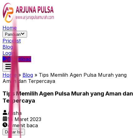
Home
Panduan
Pricelist
Blog
Login
Download
Home
»
Blog
»
Tips Memilih Agen Pulsa Murah yang
Aman dan Terpercaya
Tips Memilih Agen Pulsa Murah yang Aman dan
Terpercaya
Alisha
14 Maret 2023
4
menit baca
Daftar Isi
-