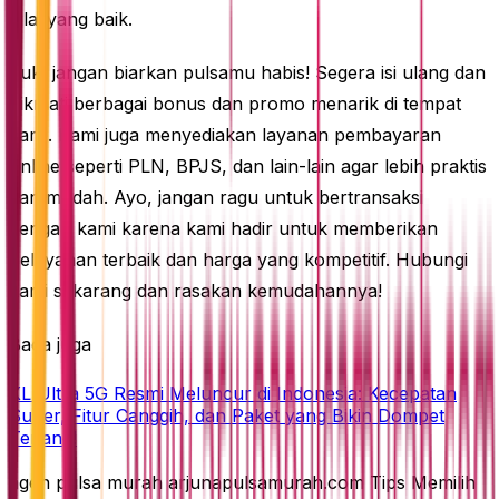
nilai yang baik.
Yuk, jangan biarkan pulsamu habis! Segera isi ulang dan
nikmati berbagai bonus dan promo menarik di tempat
kami. Kami juga menyediakan layanan pembayaran
online seperti PLN, BPJS, dan lain-lain agar lebih praktis
dan mudah. Ayo, jangan ragu untuk bertransaksi
dengan kami karena kami hadir untuk memberikan
pelayanan terbaik dan harga yang kompetitif. Hubungi
kami sekarang dan rasakan kemudahannya!
Baca juga
XL Ultra 5G Resmi Meluncur di Indonesia: Kecepatan
Super, Fitur Canggih, dan Paket yang Bikin Dompet
Tenang!
agen pulsa murah arjunapulsamurah.com Tips Memilih