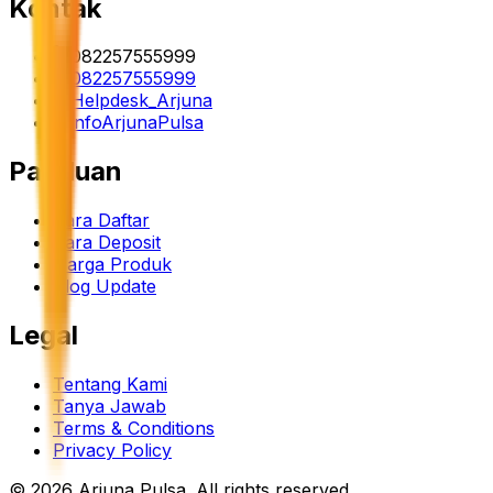
Kontak
082257555999
082257555999
Helpdesk_Arjuna
infoArjunaPulsa
Panduan
Cara Daftar
Cara Deposit
Harga Produk
Blog Update
Legal
Tentang Kami
Tanya Jawab
Terms & Conditions
Privacy Policy
©
2026
Arjuna Pulsa
. All rights reserved.