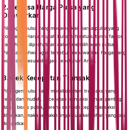
2. Periksa Harga Pulsa yang
Ditawarkan
Pilih agen pulsa yang menawarkan harga pulsa yang
kompetitif. Harga murah bukanlah satu-satunya faktor
yang harus diperhatikan dalam memilih agen pulsa.
Pastikan bahwa agen tersebut menawarkan harga yang
wajar dan sesuai dengan kebutuhan Anda.
3. Cek Kecepatan Transaksi
Pilih agen pulsa yang memiliki sistem transaksi yang
cepat dan mudah. Kecepatan transaksi sangat penting
dalam bisnis pulsa, karena semakin cepat transaksi
dilakukan, maka semakin tinggi pula kelebihan yang bisa
didapatkan.