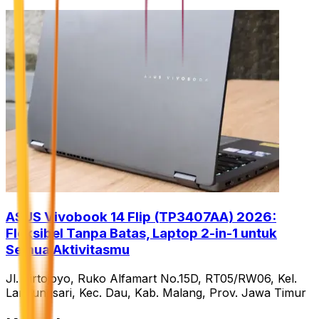
ASUS Vivobook 14 Flip (TP3407AA) 2026:
Fleksibel Tanpa Batas, Laptop 2-in-1 untuk
Semua Aktivitasmu
Jl. Tirtojoyo, Ruko Alfamart No.15D, RT05/RW06, Kel.
Landungsari, Kec. Dau, Kab. Malang, Prov. Jawa Timur