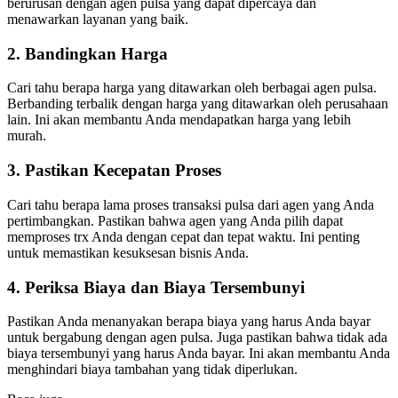
berurusan dengan agen pulsa yang dapat dipercaya dan
menawarkan layanan yang baik.
2. Bandingkan Harga
Cari tahu berapa harga yang ditawarkan oleh berbagai agen pulsa.
Berbanding terbalik dengan harga yang ditawarkan oleh perusahaan
lain. Ini akan membantu Anda mendapatkan harga yang lebih
murah.
3. Pastikan Kecepatan Proses
Cari tahu berapa lama proses transaksi pulsa dari agen yang Anda
pertimbangkan. Pastikan bahwa agen yang Anda pilih dapat
memproses trx Anda dengan cepat dan tepat waktu. Ini penting
untuk memastikan kesuksesan bisnis Anda.
4. Periksa Biaya dan Biaya Tersembunyi
Pastikan Anda menanyakan berapa biaya yang harus Anda bayar
untuk bergabung dengan agen pulsa. Juga pastikan bahwa tidak ada
biaya tersembunyi yang harus Anda bayar. Ini akan membantu Anda
menghindari biaya tambahan yang tidak diperlukan.