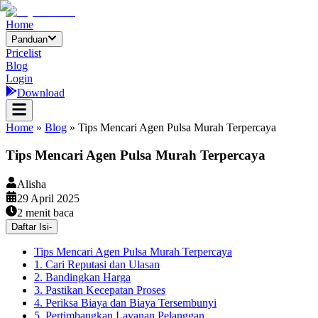
Home
Panduan
Pricelist
Blog
Login
Download
Home
»
Blog
»
Tips Mencari Agen Pulsa Murah Terpercaya
Tips Mencari Agen Pulsa Murah Terpercaya
Alisha
29 April 2025
2
menit baca
Daftar Isi
-
Tips Mencari Agen Pulsa Murah Terpercaya
1. Cari Reputasi dan Ulasan
2. Bandingkan Harga
3. Pastikan Kecepatan Proses
4. Periksa Biaya dan Biaya Tersembunyi
5. Pertimbangkan Layanan Pelanggan