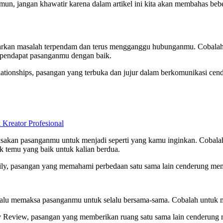
amun, jangan khawatir karena dalam artikel ini kita akan membahas b
iarkan masalah terpendam dan terus mengganggu hubunganmu. Cobalah 
 pendapat pasanganmu dengan baik.
lationships, pasangan yang terbuka dan jujur dalam berkomunikasi cen
eator Profesional
maksakan pasanganmu untuk menjadi seperti yang kamu inginkan. Cob
k temu yang baik untuk kalian berdua.
ily, pasangan yang memahami perbedaan satu sama lain cenderung memi
 terlalu memaksa pasanganmu untuk selalu bersama-sama. Cobalah unt
gy Review, pasangan yang memberikan ruang satu sama lain cenderung 