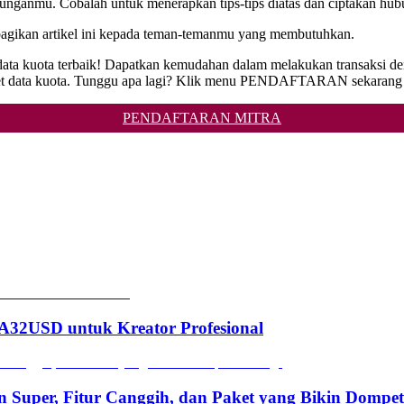
nganmu. Cobalah untuk menerapkan tips-tips diatas dan ciptakan hub
mbagikan artikel ini kepada teman-temanmu yang membutuhkan.
data kuota terbaik! Dapatkan kemudahan dalam melakukan transaksi de
aket data kuota. Tunggu apa lagi? Klik menu PENDAFTARAN sekarang 
PENDAFTARAN MITRA
2USD untuk Kreator Profesional
n Super, Fitur Canggih, dan Paket yang Bikin Dompe