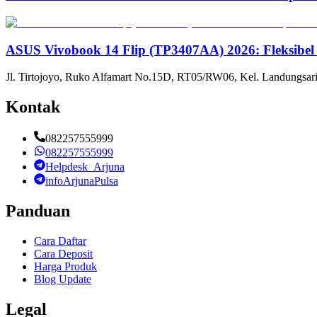
ASUS Vivobook 14 Flip (TP3407AA) 2026: Fleksibel
Jl. Tirtojoyo, Ruko Alfamart No.15D, RT05/RW06, Kel. Landungsari
Kontak
082257555999
082257555999
Helpdesk_Arjuna
infoArjunaPulsa
Panduan
Cara Daftar
Cara Deposit
Harga Produk
Blog Update
Legal