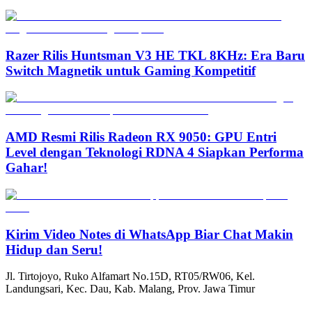
Razer Rilis Huntsman V3 HE TKL 8KHz: Era Baru
Switch Magnetik untuk Gaming Kompetitif
AMD Resmi Rilis Radeon RX 9050: GPU Entri
Level dengan Teknologi RDNA 4 Siapkan Performa
Gahar!
Kirim Video Notes di WhatsApp Biar Chat Makin
Hidup dan Seru!
Jl. Tirtojoyo, Ruko Alfamart No.15D, RT05/RW06, Kel.
Landungsari, Kec. Dau, Kab. Malang, Prov. Jawa Timur