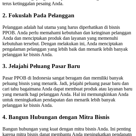
terus ketinggalan pesaing Anda.
2. Fokuslah Pada Pelanggan
Pelanggan adalah hal utama yang harus diperhatikan di bisnis
PPOB. Anda perlu memahami kebutuhan dan keinginan pelanggan
Anda dan menciptakan produk dan layanan yang memenuhi
kebutuhan tersebut. Dengan melakukan ini, Anda menciptakan
pengalaman pelanggan yang lebih baik dan menarik lebih banyak
pelanggan ke bisnis Anda.
3. Jelajahi Peluang Pasar Baru
Pasar PPOB di Indonesia sangat beragam dan memiliki banyak
peluang bisnis yang menarik. Jadi, jelajahi peluang pasar baru dan
cari tahu bagaimana Anda dapat membuat produk atau layanan baru
yang menarik bagi pelanggan Anda. Hal ini memungkinkan Anda
untuk meningkatkan pendapatan dan menarik lebih banyak
pelanggan ke bisnis Anda.
4. Bangun Hubungan dengan Mitra Bisnis
Bangun hubungan yang kuat dengan mitra bisnis Anda. Ini penting
karena mitra bisnis dapat membantu Anda meningkatkan pendapatn