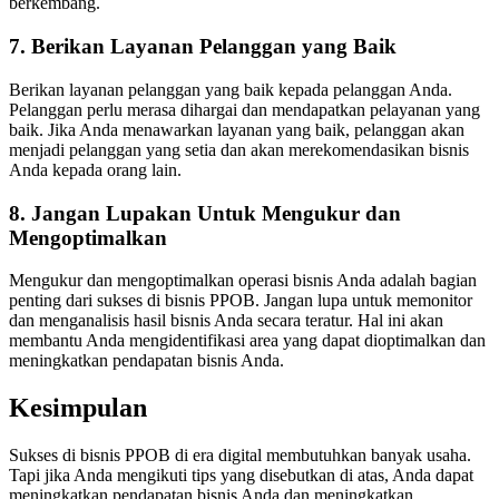
berkembang.
7. Berikan Layanan Pelanggan yang Baik
Berikan layanan pelanggan yang baik kepada pelanggan Anda.
Pelanggan perlu merasa dihargai dan mendapatkan pelayanan yang
baik. Jika Anda menawarkan layanan yang baik, pelanggan akan
menjadi pelanggan yang setia dan akan merekomendasikan bisnis
Anda kepada orang lain.
8. Jangan Lupakan Untuk Mengukur dan
Mengoptimalkan
Mengukur dan mengoptimalkan operasi bisnis Anda adalah bagian
penting dari sukses di bisnis PPOB. Jangan lupa untuk memonitor
dan menganalisis hasil bisnis Anda secara teratur. Hal ini akan
membantu Anda mengidentifikasi area yang dapat dioptimalkan dan
meningkatkan pendapatan bisnis Anda.
Kesimpulan
Sukses di bisnis PPOB di era digital membutuhkan banyak usaha.
Tapi jika Anda mengikuti tips yang disebutkan di atas, Anda dapat
meningkatkan pendapatan bisnis Anda dan meningkatkan