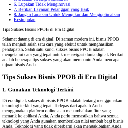
6. Lupakan Tidak Menginovasi
7. Berikan Layanan Pelanggan yang Baik
8. Jangan Lupakan Untuk Mengukur dan Mengoptimalkan
Kesimpulan
Tips Sukses Bisnis PPOB di Era Digital –
Selamat datang di era digital! Di zaman modern ini, bisnis PPOB
telah menjadi salah satu cara yang efektif untuk menghasilkan
pendapatan. Salah satu kunci sukses bisnis PPOB adalah
mengetahui cara yang tepat untuk menavigasi dunia digital. Berikut
adalah beberapa tips sukses yang akan membantu Anda mencapai
tujuan bisnis Anda.
Tips Sukses Bisnis PPOB di Era Digital
1. Gunakan Teknologi Terkini
Di era digital, sukses di bisnis PPOB adalah tentang menggunakan
teknologi terkini yang tepat. Terlepas dari apakah Anda
menggunakan platform online atau menambahkan fitur yang
menarik ke aplikasi Anda, Anda perlu memastikan bahwa semua
teknologi yang Anda gunakan memberikan nilai tambah bagi bisnis
Anda. Teknologi yang tidak diperbarui akan mengakibatkan Anda