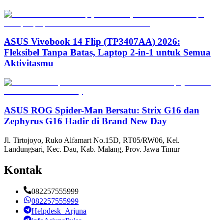
ASUS Vivobook 14 Flip (TP3407AA) 2026:
Fleksibel Tanpa Batas, Laptop 2-in-1 untuk Semua
Aktivitasmu
ASUS ROG Spider-Man Bersatu: Strix G16 dan
Zephyrus G16 Hadir di Brand New Day
Jl. Tirtojoyo, Ruko Alfamart No.15D, RT05/RW06, Kel.
Landungsari, Kec. Dau, Kab. Malang, Prov. Jawa Timur
Kontak
082257555999
082257555999
Helpdesk_Arjuna