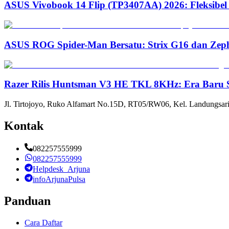
ASUS Vivobook 14 Flip (TP3407AA) 2026: Fleksibel
ASUS ROG Spider-Man Bersatu: Strix G16 dan Zep
Razer Rilis Huntsman V3 HE TKL 8KHz: Era Baru S
Jl. Tirtojoyo, Ruko Alfamart No.15D, RT05/RW06, Kel. Landungsari
Kontak
082257555999
082257555999
Helpdesk_Arjuna
infoArjunaPulsa
Panduan
Cara Daftar