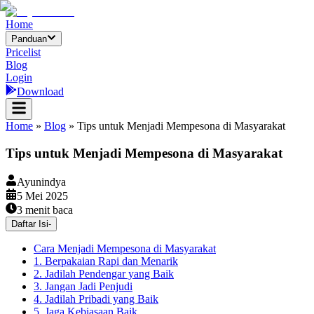
Home
Panduan
Pricelist
Blog
Login
Download
Home
»
Blog
»
Tips untuk Menjadi Mempesona di Masyarakat
Tips untuk Menjadi Mempesona di Masyarakat
Ayunindya
5 Mei 2025
3
menit baca
Daftar Isi
-
Cara Menjadi Mempesona di Masyarakat
1. Berpakaian Rapi dan Menarik
2. Jadilah Pendengar yang Baik
3. Jangan Jadi Penjudi
4. Jadilah Pribadi yang Baik
5. Jaga Kebiasaan Baik