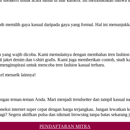
neakers untuk acara santai di luar kamera. Ini membuktikan bahwa tren
ebih memilih gaya kasual daripada gaya yang formal. Hal ini menunjuk
baru yang wajib dicoba. Kami memulainya dengan membahas tren fashion k
ti jaket denim dan t-shirt grafis. Kami juga memberikan contoh, studi k
enginspirasi untuk mencoba tren fashion kasual terbaru.
kel menarik lainnya!
ngan teman-teman Anda. Mari menjadi trendsetter dan tampil kasual na
oneksi internet super cepat dengan harga terjangkau. Jangan lewatkan 
 Segera aktifkan pulsa dan nikmati browsing tanpa batas sekarang j
PENDAFTARAN MITRA