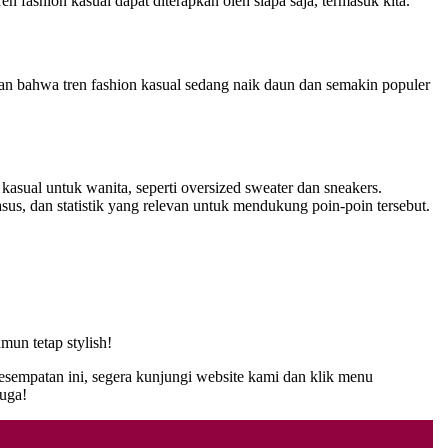
 fashion kasual dapat diterapkan oleh siapa saja, termasuk kita.
kan bahwa tren fashion kasual sedang naik daun dan semakin populer
asual untuk wanita, seperti oversized sweater dan sneakers.
asus, dan statistik yang relevan untuk mendukung poin-poin tersebut.
mun tetap stylish!
kesempatan ini, segera kunjungi website kami dan klik menu
uga!