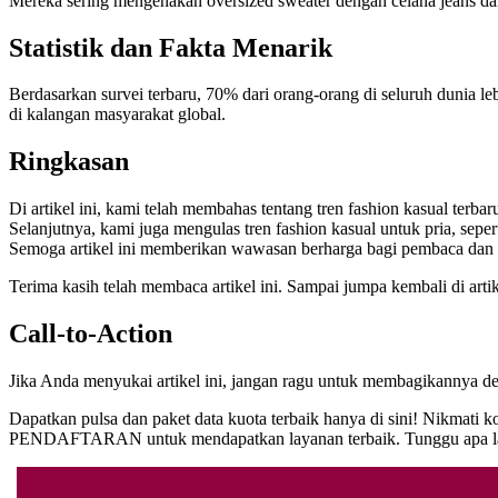
Mereka sering mengenakan oversized sweater dengan celana jeans dan s
Statistik dan Fakta Menarik
Berdasarkan survei terbaru, 70% dari orang-orang di seluruh dunia l
di kalangan masyarakat global.
Ringkasan
Di artikel ini, kami telah membahas tentang tren fashion kasual ter
Selanjutnya, kami juga mengulas tren fashion kasual untuk pria, seper
Semoga artikel ini memberikan wawasan berharga bagi pembaca dan m
Terima kasih telah membaca artikel ini. Sampai jumpa kembali di arti
Call-to-Action
Jika Anda menyukai artikel ini, jangan ragu untuk membagikannya de
Dapatkan pulsa dan paket data kuota terbaik hanya di sini! Nikmati k
PENDAFTARAN untuk mendapatkan layanan terbaik. Tunggu apa lagi?