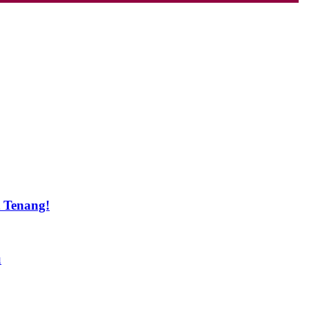
t Tenang!
u