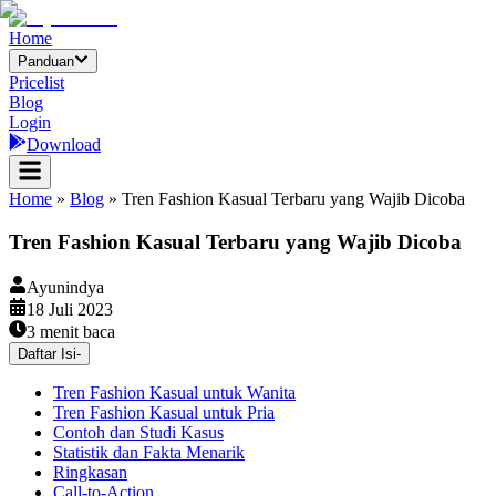
Home
Panduan
Pricelist
Blog
Login
Download
Home
»
Blog
»
Tren Fashion Kasual Terbaru yang Wajib Dicoba
Tren Fashion Kasual Terbaru yang Wajib Dicoba
Ayunindya
18 Juli 2023
3
menit baca
Daftar Isi
-
Tren Fashion Kasual untuk Wanita
Tren Fashion Kasual untuk Pria
Contoh dan Studi Kasus
Statistik dan Fakta Menarik
Ringkasan
Call-to-Action