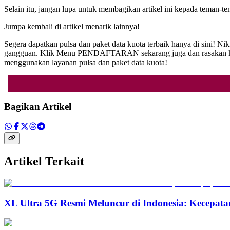
Selain itu, jangan lupa untuk membagikan artikel ini kepada teman-tem
Jumpa kembali di artikel menarik lainnya!
Segera dapatkan pulsa dan paket data kuota terbaik hanya di sini! 
gangguan. Klik Menu PENDAFTARAN sekarang juga dan rasakan ken
menggunakan layanan pulsa dan paket data kuota!
Bagikan Artikel
Artikel Terkait
XL Ultra 5G Resmi Meluncur di Indonesia: Kecepata