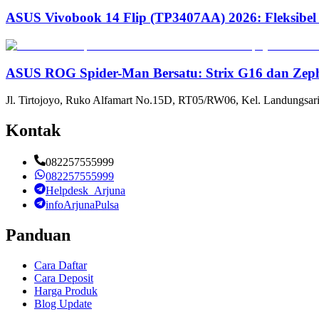
ASUS Vivobook 14 Flip (TP3407AA) 2026: Fleksibel
ASUS ROG Spider-Man Bersatu: Strix G16 dan Zep
Jl. Tirtojoyo, Ruko Alfamart No.15D, RT05/RW06, Kel. Landungsari
Kontak
082257555999
082257555999
Helpdesk_Arjuna
infoArjunaPulsa
Panduan
Cara Daftar
Cara Deposit
Harga Produk
Blog Update