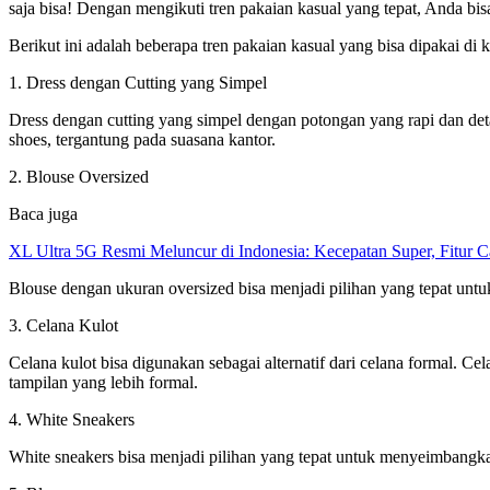
saja bisa! Dengan mengikuti tren pakaian kasual yang tepat, Anda bisa 
Berikut ini adalah beberapa tren pakaian kasual yang bisa dipakai di k
1. Dress dengan Cutting yang Simpel
Dress dengan cutting yang simpel dengan potongan yang rapi dan detai
shoes, tergantung pada suasana kantor.
2. Blouse Oversized
Baca juga
XL Ultra 5G Resmi Meluncur di Indonesia: Kecepatan Super, Fitur 
Blouse dengan ukuran oversized bisa menjadi pilihan yang tepat untu
3. Celana Kulot
Celana kulot bisa digunakan sebagai alternatif dari celana formal. 
tampilan yang lebih formal.
4. White Sneakers
White sneakers bisa menjadi pilihan yang tepat untuk menyeimbangkan