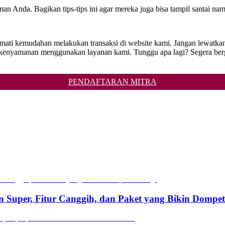
an Anda. Bagikan tips-tips ini agar mereka juga bisa tampil santai namu
Nikmati kemudahan melakukan transaksi di website kami. Jangan lewatk
yamanan menggunakan layanan kami. Tunggu apa lagi? Segera berga
PENDAFTARAN MITRA
n Super, Fitur Canggih, dan Paket yang Bikin Dompe