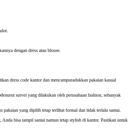
ulot.
ukannya dengan dress atau blouse.
hatikan dress code kantor dan mencampuradukkan pakaian kasual
 Menurut survei yang dilakukan oleh perusahaan fashion, sebanyak
kaian yang dipilih tetap terlihat formal dan tidak terlalu santai.
Anda bisa tampil santai namun tetap stylish di kantor. Pastikan untuk