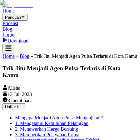
Home
Panduan
Pricelist
Blog
Login
Download
Home
»
Blog
»
Trik Jitu Menjadi Agen Pulsa Terlaris di Kota Kamu
Trik Jitu Menjadi Agen Pulsa Terlaris di Kota
Kamu
Alisha
13 Juli 2023
3
menit baca
Daftar Isi
-
Mengapa Menjadi Agen Pulsa Menjanjikan?
1. Mengetahui Kebutuhan Pelanggan
2. Menawarkan Harga Bersaing
3. Memberikan Pelayanan Prima