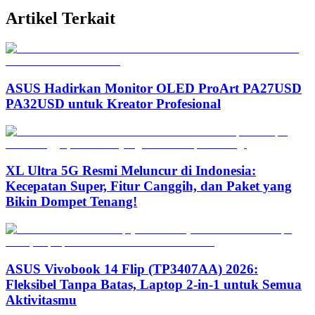
Artikel Terkait
ASUS Hadirkan Monitor OLED ProArt PA27USD
PA32USD untuk Kreator Profesional
XL Ultra 5G Resmi Meluncur di Indonesia:
Kecepatan Super, Fitur Canggih, dan Paket yang
Bikin Dompet Tenang!
ASUS Vivobook 14 Flip (TP3407AA) 2026:
Fleksibel Tanpa Batas, Laptop 2-in-1 untuk Semua
Aktivitasmu