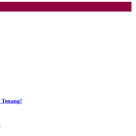
t Tenang!
u