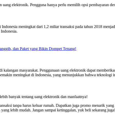
 uang elektronik. Pengguna hanya perlu memilih opsi pembayaran deng
i Indonesia meningkat dari 1,2 miliar transaksi pada tahun 2018 menja
 Indonesia.
Canggih, dan Paket yang Bikin Dompet Tenang!
 di kalangan masyarakat. Penggunaan uang elektronik dapat memberik
a semakin meningkat di Indonesia, yang menunjukkan bahwa teknologi in
 lebih banyak tentang uang elektronik dan manfaatnya!
rtransaksi tanpa harus keluar rumah. Dapatkan juga promo menarik yan
g lebih mudah. Jangan sampai ketinggalan, yuk beli sekarang juga