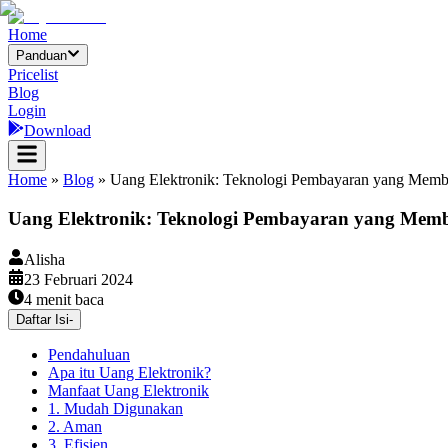
Home
Panduan
Pricelist
Blog
Login
Download
Home
»
Blog
»
Uang Elektronik: Teknologi Pembayaran yang Mem
Uang Elektronik: Teknologi Pembayaran yang Mem
Alisha
23 Februari 2024
4
menit baca
Daftar Isi
-
Pendahuluan
Apa itu Uang Elektronik?
Manfaat Uang Elektronik
1. Mudah Digunakan
2. Aman
3. Efisien