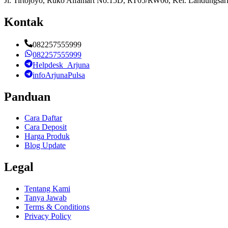
Jl. Tirtojoyo, Ruko Alfamart No.15D, RT05/RW06, Kel. Landungsari
Kontak
082257555999
082257555999
Helpdesk_Arjuna
infoArjunaPulsa
Panduan
Cara Daftar
Cara Deposit
Harga Produk
Blog Update
Legal
Tentang Kami
Tanya Jawab
Terms & Conditions
Privacy Policy