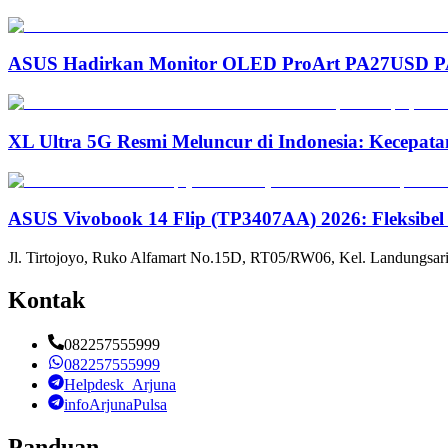
ASUS Hadirkan Monitor OLED ProArt PA27USD PA3
XL Ultra 5G Resmi Meluncur di Indonesia: Kecepata
ASUS Vivobook 14 Flip (TP3407AA) 2026: Fleksibel
Jl. Tirtojoyo, Ruko Alfamart No.15D, RT05/RW06, Kel. Landungsari
Kontak
082257555999
082257555999
Helpdesk_Arjuna
infoArjunaPulsa
Panduan