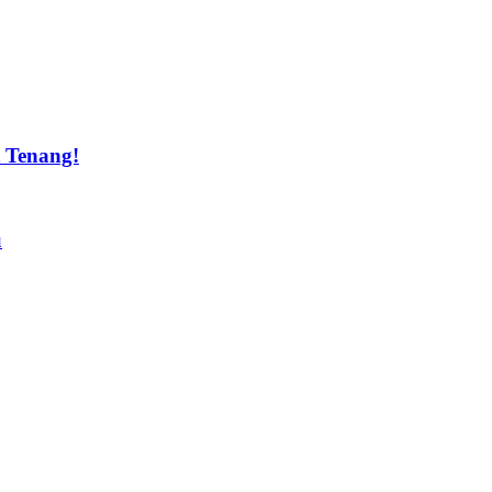
t Tenang!
u