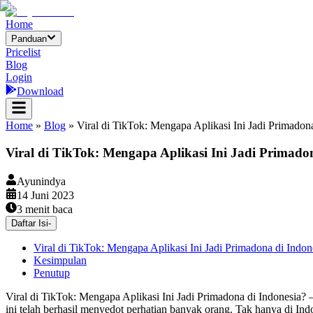
Home
Panduan
Pricelist
Blog
Login
Download
Home
»
Blog
»
Viral di TikTok: Mengapa Aplikasi Ini Jadi Primadon
Viral di TikTok: Mengapa Aplikasi Ini Jadi Primado
Ayunindya
14 Juni 2023
3
menit baca
Daftar Isi
-
Viral di TikTok: Mengapa Aplikasi Ini Jadi Primadona di Indon
Kesimpulan
Penutup
Viral di TikTok: Mengapa Aplikasi Ini Jadi Primadona di Indonesia?
ini telah berhasil menyedot perhatian banyak orang. Tak hanya di Ind