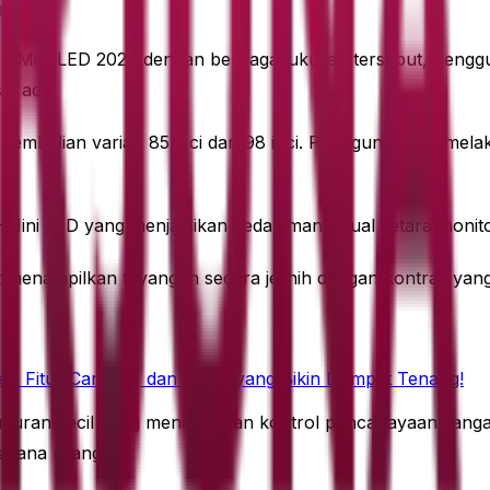
99.000
 S Mini LED 2026 dengan berbagai ukuran tersebut, peng
ih ada.
uk pembelian varian 85 inci dan 98 inci. Pengguna yang me
ini LED yang menjanjikan kedalaman visual setara monitor
t menampilkan tayangan secara jernih dengan kontras yang
r, Fitur Canggih, dan Paket yang Bikin Dompet Tenang!
ran kecil yang menawarkan kontrol pencahayaan sangat pr
asana ruangan.