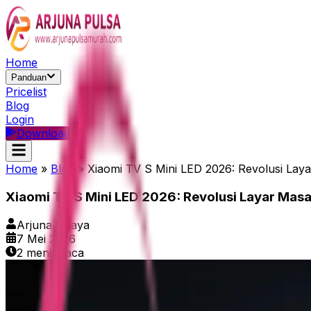
Home
Panduan
Pricelist
Blog
Login
Download
Home
»
Blog
»
Xiaomi TV S Mini LED 2026: Revolusi Lay
Xiaomi TV S Mini LED 2026: Revolusi Layar Masa
Arjuna Wijaya
7 Mei 2026
2
menit baca