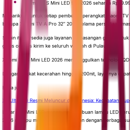
Xiaomi TV S Mini LED 98” 2026 seharga Rp29.9
Menariknya untuk setiap pembelian perangkat Xiaomi TV
berupa Xiaomi TV A Pro 32″ 2026 selama persediaan mas
Selain itu, tersedia juga layanan pemasangan gratis unt
gratis ongkos kirim ke seluruh wilayah di Pulau Jawa.
Xiaomi TV S Mini LED 2026 mengunggulkan teknologi QD-M
Dengan tingkat kecerahan hingga 1.200nit, layarnya dapa
Baca juga
XL Ultra 5G Resmi Meluncur di Indonesia: Kecepatan Supe
Layar QD-Mini LED menggunakan ribuan lampu LED beruku
2026 mampu menyesuaikan tampilan dengan berbagai su