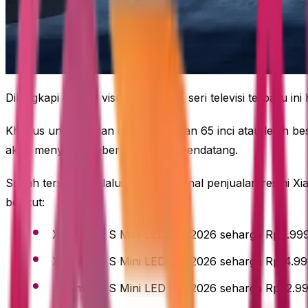
Dilengkapi inovasi visual terdepan, seri televisi terbaru ini
Khusus untuk varian dengan ukuran 65 inci atau lebih b
akan menyusul beberapa waktu mendatang.
Sudah tersedia melalui berbagai kanal penjualan resmi Xi
berikut:
Xiaomi TV S Mini LED 65” 2026 seharga Rp9.99
Xiaomi TV S Mini LED 75” 2026 seharga Rp14.9
Xiaomi TV S Mini LED 85” 2026 seharga Rp22.9