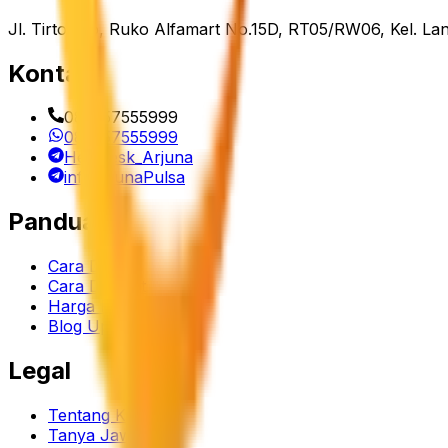
Jl. Tirtojoyo, Ruko Alfamart No.15D, RT05/RW06, Kel. La
Kontak
082257555999
082257555999
Helpdesk_Arjuna
infoArjunaPulsa
Panduan
Cara Daftar
Cara Deposit
Harga Produk
Blog Update
Legal
Tentang Kami
Tanya Jawab