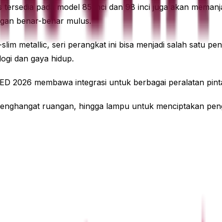
tersedia pada model 85 inci dan 98 inci juga akan meman
ngan benar-benar mulus.
im metallic, seri perangkat ini bisa menjadi salah satu p
gi dan gaya hidup.
ED 2026 membawa integrasi untuk berbagai peralatan pinta
ai, penghangat ruangan, hingga lampu untuk menciptakan 