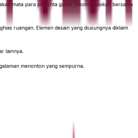
jakan mata para pencinta game. Dikombinasikan bersama
enghias ruangan. Elemen desain yang diusungnya diklaim
r lainnya.
pengalaman menonton yang sempurna.