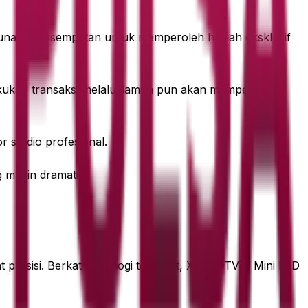
guna berkesempatan untuk memperoleh hadiah eksklusif
lakukan transaksi melalui laman pun akan memperoleh
 studio profesional.
 makin dramatis.
esisi. Berkat teknologi tersebut, Xiaomi TV S Mini LED