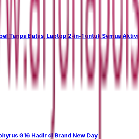
el Tanpa Batas, Laptop 2-in-1 untuk Semua Aktiv
phyrus G16 Hadir di Brand New Day