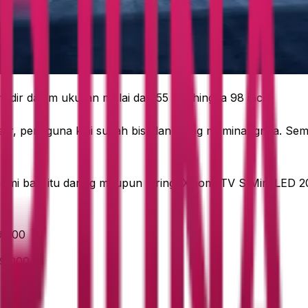
 hadir dalam ukuran mulai dari 55 inci hingga 98 inci.
esar, pengguna kini sudah bisa langsung meminangnya. Sem
aomi baik itu daring maupun luring, Xiaomi TV S Mini LED 
9.000
99.000
99.000