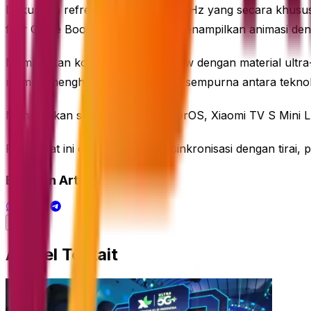
Dukungan refresh rate hingga 144Hz yang secara khusus 
fitur Game Boost, layarnya bisa menampilkan animasi de
Memadukan konsep Digital Window dengan material ultra-sl
mampu menghasilkan perpaduan sempurna antara teknolo
Menjalankan sistem operasi HyperOS, Xiaomi TV S Mini L
Perangkat ini dapat melakukan sinkronisasi dengan tir
Bagikan Artikel
Artikel Terkait