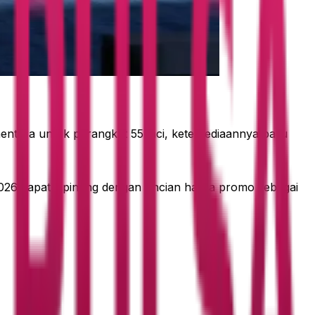
entara untuk perangkat 55 inci, ketersediaannya baru
2026 dapat dipinang dengan rincian harga promo sebagai