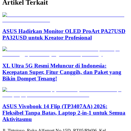
Artikel Terkait
ASUS Hadirkan Monitor OLED ProArt PA27USD
PA32USD untuk Kreator Profesional
XL Ultra 5G Resmi Meluncur di Indonesia:
Kecepatan Super, Fitur Canggih, dan Paket yang
Bikin Dompet Tenang!
ASUS Vivobook 14 Flip (TP3407AA) 2026:
Fleksibel Tanpa Batas, Laptop 2-in-1 untuk Semua
Aktivitasmu
Jl. Tirtojoyo, Ruko Alfamart No.15D, RT05/RW06, Kel.