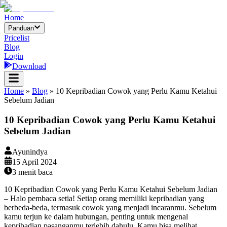
Home
Panduan
Pricelist
Blog
Login
Download
Home
»
Blog
»
10 Kepribadian Cowok yang Perlu Kamu Ketahui
Sebelum Jadian
10 Kepribadian Cowok yang Perlu Kamu Ketahui
Sebelum Jadian
Ayunindya
15 April 2024
3
menit baca
10 Kepribadian Cowok yang Perlu Kamu Ketahui Sebelum Jadian
– Halo pembaca setia! Setiap orang memiliki kepribadian yang
berbeda-beda, termasuk cowok yang menjadi incaranmu. Sebelum
kamu terjun ke dalam hubungan, penting untuk mengenal
kepribadian pasanganmu terlebih dahulu. Kamu bisa melihat