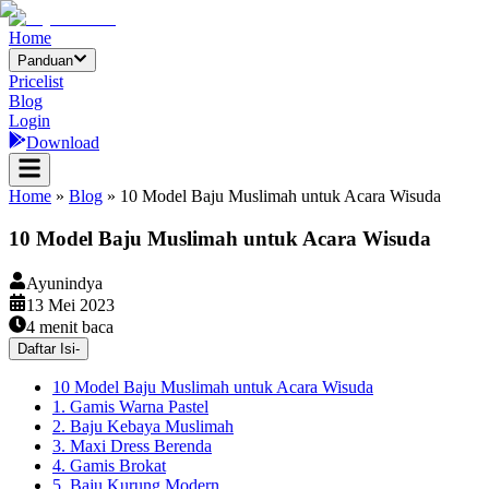
Home
Panduan
Pricelist
Blog
Login
Download
Home
»
Blog
»
10 Model Baju Muslimah untuk Acara Wisuda
10 Model Baju Muslimah untuk Acara Wisuda
Ayunindya
13 Mei 2023
4
menit baca
Daftar Isi
-
10 Model Baju Muslimah untuk Acara Wisuda
1. Gamis Warna Pastel
2. Baju Kebaya Muslimah
3. Maxi Dress Berenda
4. Gamis Brokat
5. Baju Kurung Modern