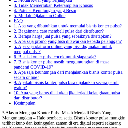
2. Modal Awal yang Terjangkau
3. Tidak Memerlukan Keterampilan Khusus
4. Potensi Keuntungan yang Besar
5. Mudah Dijalankan Online
FAQ
1. Apa yang dibutuhkan untuk memulai bisnis konter pulsa?
2. Bagaimana cara membeli pulsa dari distributor?
3. Berapa harga jual pulsa yang sebaiknya ditetapkan?
4. Apa saja promo yang bisa ditawarkan kepada pelanggan?
5. Apa saja platform online yang bisa digunakan untuk
menjual pulsa?
6. Bisnis konter pulsa cocok untuk siapa saja?
7. Bisnis konter pulsa masih menguntungkan di masa
pandemi COVID-19?
8. Apa saja keuntungan dari menjalankan bisnis konter pulsa
secara online?
9. Apakah bisnis konter pulsa bisa dijalankan secara paruh
waktu?
10. Apa yang harus dilakukan jika terjadi kelangkaan pulsa
dari distributor?
Kesimpulan
5 Alasan Mengapa Konter Pulsa Masih Menjadi Bisnis Yang
Menguntungkan – Halo pembaca setia. Bisnis konter pulsa mungkin
terlihat kuno dan ketinggalan zaman di era digital seperti sekarang