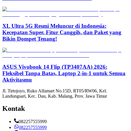
XL Ultra 5G Resmi Meluncur di Indonesia:
Kecepatan Super, Fitur Canggih, dan Paket yang
Bikin Dompet Tenang!
ASUS Vivobook 14 Flip (TP3407AA) 2026:
Fleksibel Tanpa Batas, Laptop 2-in-1 untuk Semua
Aktivitasmu
Jl. Tirtojoyo, Ruko Alfamart No.15D, RT05/RW06, Kel.
Landungsari, Kec. Dau, Kab. Malang, Prov. Jawa Timur
Kontak
082257555999
082257555999