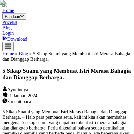
Home
Panduan
Pricelist
Blog
Login
Download
Home
»
Blog
»
5 Sikap Suami yang Membuat Istri Merasa Bahagia
dan Dianggap Berharga.
5 Sikap Suami yang Membuat Istri Merasa Bahagia
dan Dianggap Berharga.
Ayunindya
21 Januari 2024
3
menit baca
5 Sikap Suami yang Membuat Istri Merasa Bahagia dan Dianggap
Berharga. – Halo para pembaca setia, kali ini kita akan membahas
mengenai 5 sikap suami yang dapat membuat istri merasa bahagia
dan dianggap berharga. Perlu diketahui bahwa setiap pernikahan
memiliki dinamika yang berbeda-beda. Namun, ada beberapa sikap