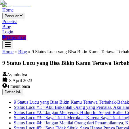
Home
Panduan
Pricelist
Blog
Login
Download
Home
»
Blog
»
9 Status Lucu yang Bisa Bikin Kamu Tertawa Terba
9 Status Lucu yang Bisa Bikin Kamu Tertawa Terb
Ayunindya
18 April 2023
4
menit baca
Daftar Isi
-
9 Status Lucu yang Bisa Bikin Kamu Tertawa Terbahak-Bahak
Status Lucu #1: “Aku Bukanlah Orang yang Pemalas, Aku Han
Status Lucu #2: “Jangan Menyerah, Hidup Ini Seperti Roller 
Status Lucu #3: “Saya Tidak Merokok, Karena Saya Tidak I
Status Lucu #4: “Jangan Menilai Orang dari Penampilannya, K
Status Lucu #5: “Saya Tidak Sibuk, Saya Hanya Punya Banya