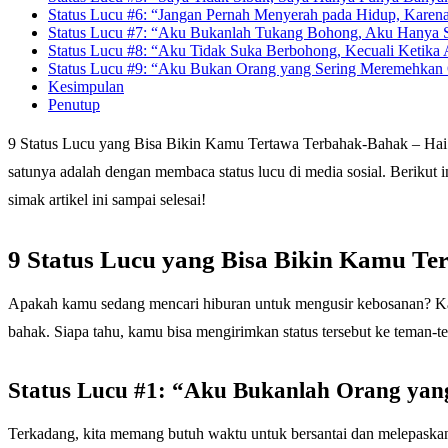
Status Lucu #6: “Jangan Pernah Menyerah pada Hidup, Karen
Status Lucu #7: “Aku Bukanlah Tukang Bohong, Aku Hanya 
Status Lucu #8: “Aku Tidak Suka Berbohong, Kecuali Ketika 
Status Lucu #9: “Aku Bukan Orang yang Sering Meremehkan 
Kesimpulan
Penutup
9 Status Lucu yang Bisa Bikin Kamu Tertawa Terbahak-Bahak – Hai p
satunya adalah dengan membaca status lucu di media sosial. Berikut
simak artikel ini sampai selesai!
9 Status Lucu yang Bisa Bikin Kamu T
Apakah kamu sedang mencari hiburan untuk mengusir kebosanan? Kala
bahak. Siapa tahu, kamu bisa mengirimkan status tersebut ke teman
Status Lucu #1: “Aku Bukanlah Orang yan
Terkadang, kita memang butuh waktu untuk bersantai dan melepaskan d