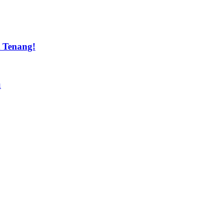
t Tenang!
u