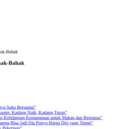
hak-Bahak
ahak-Bahak
ya Suka Bersantai”
Coaster. Kadang Naik, Kadang Turun”
ngin Kehilangan Kemampuan untuk Makan dan Bernapas”
arena Bisa Jadi Dia Punya Harga Diri yang Tinggi”
k Pekerjaan”