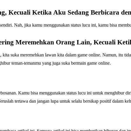
, Kecuali Ketika Aku Sedang Berbicara den
endiri. Nah, jika kamu menggunakan status lucu ini, kamu bisa memb
ering Meremehkan Orang Lain, Kecuali Ket
g, kita suka meremehkan lawan kita dalam game online. Namun, itu tida
ghibur teman-temanmu yang juga suka bermain game online.
bosanan. Kamu bisa menggunakan status lucu ini untuk menghibur diri
ruslah tertawa dan jangan lupa untuk selalu bersikap positif dalam ke
membaca artikel ini. Semoga artikel ini bisa memberikan hiburan dan in