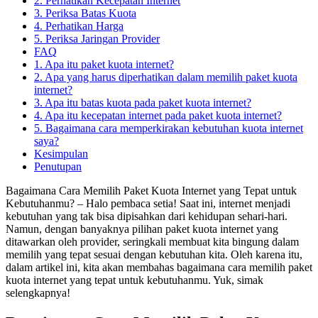
2. Perhatikan Kecepatan Internet
3. Periksa Batas Kuota
4. Perhatikan Harga
5. Periksa Jaringan Provider
FAQ
1. Apa itu paket kuota internet?
2. Apa yang harus diperhatikan dalam memilih paket kuota
internet?
3. Apa itu batas kuota pada paket kuota internet?
4. Apa itu kecepatan internet pada paket kuota internet?
5. Bagaimana cara memperkirakan kebutuhan kuota internet
saya?
Kesimpulan
Penutupan
Bagaimana Cara Memilih Paket Kuota Internet yang Tepat untuk
Kebutuhanmu? – Halo pembaca setia! Saat ini, internet menjadi
kebutuhan yang tak bisa dipisahkan dari kehidupan sehari-hari.
Namun, dengan banyaknya pilihan paket kuota internet yang
ditawarkan oleh provider, seringkali membuat kita bingung dalam
memilih yang tepat sesuai dengan kebutuhan kita. Oleh karena itu,
dalam artikel ini, kita akan membahas bagaimana cara memilih paket
kuota internet yang tepat untuk kebutuhanmu. Yuk, simak
selengkapnya!