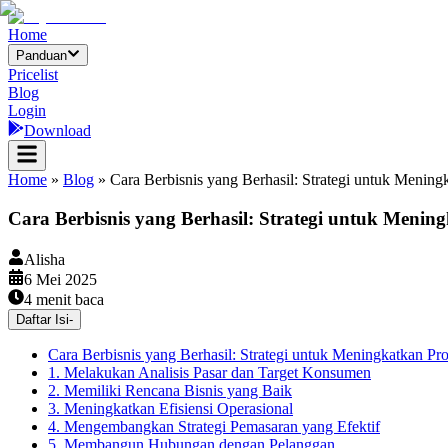
Home
Panduan
Pricelist
Blog
Login
Download
Home
»
Blog
»
Cara Berbisnis yang Berhasil: Strategi untuk Meningka
Cara Berbisnis yang Berhasil: Strategi untuk Meningk
Alisha
6 Mei 2025
4
menit baca
Daftar Isi
-
Cara Berbisnis yang Berhasil: Strategi untuk Meningkatkan Prof
1. Melakukan Analisis Pasar dan Target Konsumen
2. Memiliki Rencana Bisnis yang Baik
3. Meningkatkan Efisiensi Operasional
4. Mengembangkan Strategi Pemasaran yang Efektif
5. Membangun Hubungan dengan Pelanggan