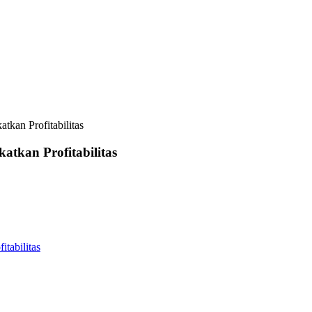
tkan Profitabilitas
atkan Profitabilitas
itabilitas