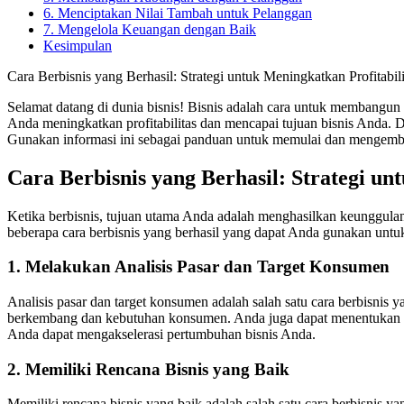
6. Menciptakan Nilai Tambah untuk Pelanggan
7. Mengelola Keuangan dengan Baik
Kesimpulan
Cara Berbisnis yang Berhasil: Strategi untuk Meningkatkan Profitabili
Selamat datang di dunia bisnis! Bisnis adalah cara untuk membangun m
Anda meningkatkan profitabilitas dan mencapai tujuan bisnis Anda. 
Gunakan informasi ini sebagai panduan untuk memulai dan mengemb
Cara Berbisnis yang Berhasil: Strategi un
Ketika berbisnis, tujuan utama Anda adalah menghasilkan keunggulan.
beberapa cara berbisnis yang berhasil yang dapat Anda gunakan untuk
1. Melakukan Analisis Pasar dan Target Konsumen
Analisis pasar dan target konsumen adalah salah satu cara berbisnis
berkembang dan kebutuhan konsumen. Anda juga dapat menentukan pas
Anda dapat mengakselerasi pertumbuhan bisnis Anda.
2. Memiliki Rencana Bisnis yang Baik
Memiliki rencana bisnis yang baik adalah salah satu cara berbisnis y