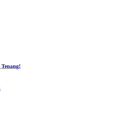
t Tenang!
u