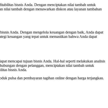
itabilitas bisnis Anda. Dengan menciptakan nilai tambah untuk
an nilai tambah dengan menawarkan diskon atau layanan tambahan
as bisnis Anda. Dengan mengelola keuangan dengan baik, Anda dapat
rategi keuangan yang tepat untuk memastikan bahwa Anda dapat
apat mencapai tujuan bisnis Anda. Hal-hal seperti melakukan analisis
n hubungan dengan pelanggan, menciptakan nilai tambah untuk
litas bisnis Anda.
duk pulsa dan pembayaran tagihan online dengan harga terjangkau.